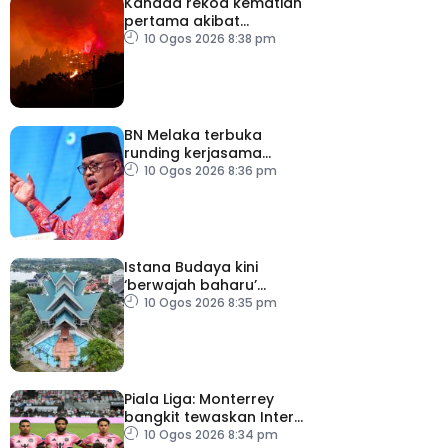
Kanada rekod kematian
pertama akibat
kebakaran hutan
10 Ogos 2026 8:38 pm
BN Melaka terbuka
runding kerjasama
hadapi PRN
10 Ogos 2026 8:36 pm
Istana Budaya kini
‘berwajah baharu’
selepas dinaik taraf
10 Ogos 2026 8:35 pm
Piala Liga: Monterrey
bangkit tewaskan Inter
Miami
10 Ogos 2026 8:34 pm