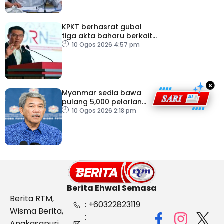
KPKT berhasrat gubal
tiga akta baharu berkait
perumahan
10 Ogos 2026 4:57 pm
×
Myanmar sedia bawa
pulang 5,000 pelarian
guna kapal
10 Ogos 2026 2:18 pm
Berita Ehwal Semasa
Berita RTM,
: +60322823119
Wisma Berita,
:
Angkasapuri