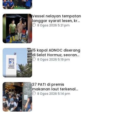
Vessel nelayan tempatan
langgar syarat lesen, kru
warga indonesia ditahan
8 Ogos 2026 5:21 pm
15 kapal ADNOC diserang
di Selat Hormuz, seorang
terkorban
8 Ogos 2026 5:19 pm
37 PATI di premis
makanan laut terkenal
dicekup
8 Ogos 2026 5:14 pm