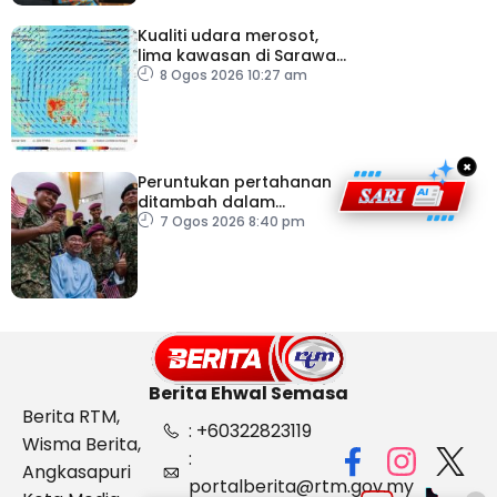
Kualiti udara merosot,
lima kawasan di Sarawak
catat IPU tidak sihat
8 Ogos 2026 10:27 am
×
Peruntukan pertahanan
ditambah dalam
Belanjawan 2027
7 Ogos 2026 8:40 pm
Berita Ehwal Semasa
Berita RTM,
: +60322823119
Wisma Berita,
:
Angkasapuri
portalberita@rtm.gov.my