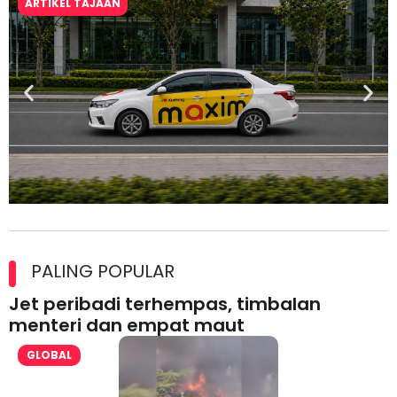
ARTIKEL TAJAAN
Maxim Malaysia dedah laporan keselamatan, pematuhan
lesen separuh pertama 2026
PALING POPULAR
Jet peribadi terhempas, timbalan
menteri dan empat maut
GLOBAL