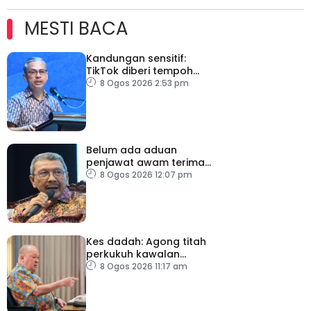
MESTI BACA
Kandungan sensitif:
TikTok diberi tempoh
perkukuh sistem
8 Ogos 2026 2:53 pm
moderasi
Belum ada aduan
penjawat awam terima
tekanan daripada ahli
8 Ogos 2026 12:07 pm
politik
Kes dadah: Agong titah
perkukuh kawalan
lapangan terbang, pintu
8 Ogos 2026 11:17 am
masuk negara