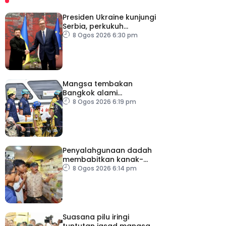
Presiden Ukraine kunjungi
Serbia, perkukuh
kerjasama ekonomi
8 Ogos 2026 6:30 pm
Mangsa tembakan
Bangkok alami
kecederaan pada organ
8 Ogos 2026 6:19 pm
penting
Penyalahgunaan dadah
membabitkan kanak-
kanak di Terengganu
8 Ogos 2026 6:14 pm
membimbangkan
Suasana pilu iringi
tuntutan jasad mangsa