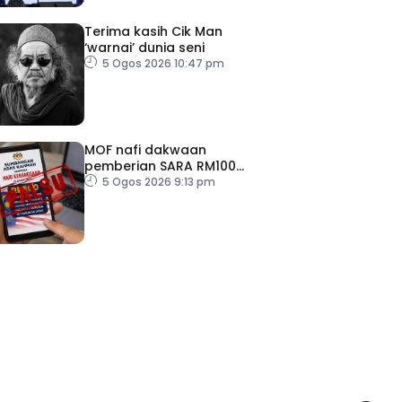
Terima kasih Cik Man
‘warnai’ dunia seni
5 Ogos 2026 10:47 pm
MOF nafi dakwaan
pemberian SARA RM100
sempena Hari Kebangsaan
5 Ogos 2026 9:13 pm
ad Perkasa SCORE Marathon 2026 Melalui Kerjasama
engaruh Larian Antarabangsa