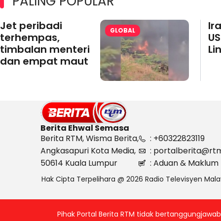
PALING POPULAR
Jet peribadi
Ir
GLOBAL
terhempas,
US
timbalan menteri
Li
dan empat maut
Berita Ehwal Semasa
Berita RTM, Wisma Berita,
: +60322823119
Angkasapuri Kota Media,
: portalberita@rt
50614 Kuala Lumpur
: Aduan & Maklum 
Hak Cipta Terpelihara @ 2026 Radio Televisyen Mala
Pihak Portal Berita RTM tidak bertanggungjaw