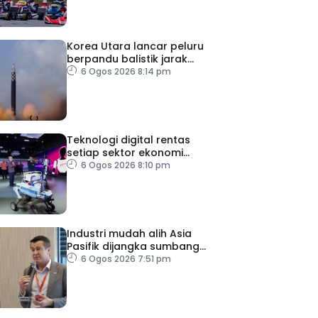
Korea Utara lancar peluru
berpandu balistik jarak
dekat ke arah Laut Jepun
6 Ogos 2026 8:14 pm
Teknologi digital rentas
setiap sektor ekonomi
diperkasa seiring kemajuan
6 Ogos 2026 8:10 pm
inovasi
Industri mudah alih Asia
Pasifik dijangka sumbang
AS$1.4 trilion menjelang
6 Ogos 2026 7:51 pm
2030