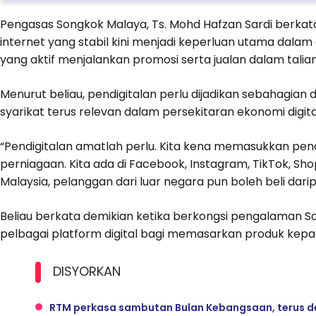
Pengasas Songkok Malaya, Ts. Mohd Hafzan Sardi berkata
internet yang stabil kini menjadi keperluan utama dalam
yang aktif menjalankan promosi serta jualan dalam talian
Menurut beliau, pendigitalan perlu dijadikan sebahagian
syarikat terus relevan dalam persekitaran ekonomi digi
“Pendigitalan amatlah perlu. Kita kena memasukkan pendig
perniagaan. Kita ada di Facebook, Instagram, TikTok, Shop
Malaysia, pelanggan dari luar negara pun boleh beli daripa
Beliau berkata demikian ketika berkongsi pengalaman 
pelbagai platform digital bagi memasarkan produk ke
DISYORKAN
RTM perkasa sambutan Bulan Kebangsaan, terus de