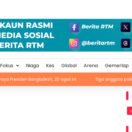
Fokus
Niaga
Kes
Global
Arena
Gemerlap
en Bangladesh, 20 ogos ini
Tiga anggota polis maut terken