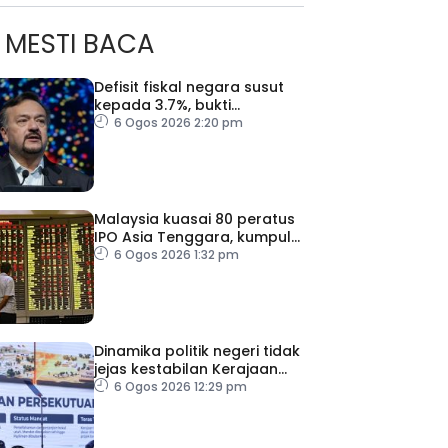
MESTI BACA
Defisit fiskal negara susut
kepada 3.7%, bukti
keyakinan pelabur masih
6 Ogos 2026 2:20 pm
kukuh
Malaysia kuasai 80 peratus
IPO Asia Tenggara, kumpul
AS$1.4 bilion separuh
6 Ogos 2026 1:32 pm
pertama 2026
Dinamika politik negeri tidak
jejas kestabilan Kerajaan
Perpaduan Persekutuan –
6 Ogos 2026 12:29 pm
TPM Zahid