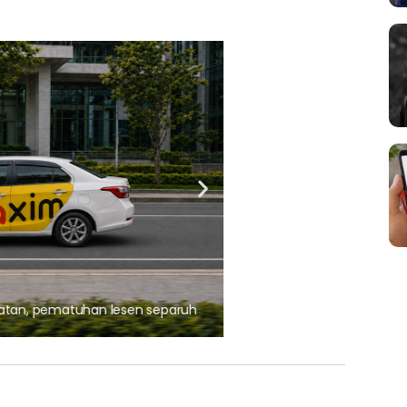
ARTIKEL TAJAAN
, pematuhan lesen separuh
Ajinomoto (Malaysia) Berh
aminoVITAL® Bersama Pemp