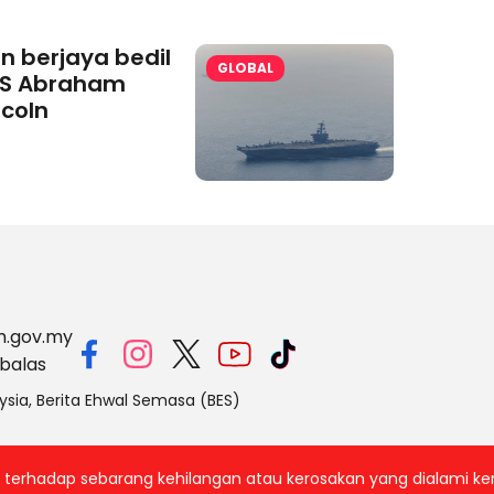
an berjaya bedil
GLOBAL
S Abraham
ncoln
m.gov.my
balas
ysia, Berita Ehwal Semasa (BES)
ab terhadap sebarang kehilangan atau kerosakan yang dialami