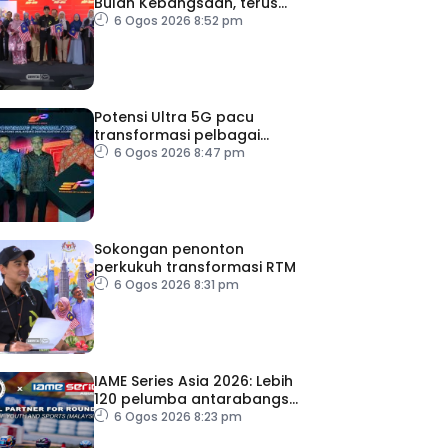
Bulan Kebangsaan, terus
dekati rakyat
6 Ogos 2026 8:52 pm
Potensi Ultra 5G pacu
transformasi pelbagai
sektor utama
6 Ogos 2026 8:47 pm
Sokongan penonton
perkukuh transformasi RTM
6 Ogos 2026 8:31 pm
IAME Series Asia 2026: Lebih
120 pelumba antarabangsa
berentap rebut tiket ke Itali
6 Ogos 2026 8:23 pm