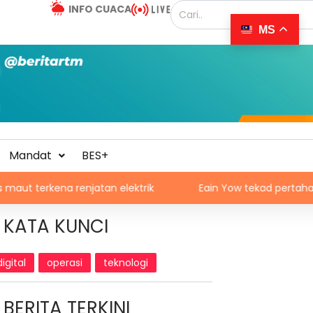
INFO CUACA
MS
Mandat
BES+
a renjatan elektrik
Eain Yow tekad pertahan pingat em
KATA KUNCI
digital
operasi
teknologi
BERITA TERKINI