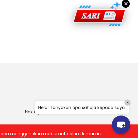
×
×
Helo! Tanyakan apa sahaja kepada saya.
Hak Cipta
|
Penafian
|
Polisi Keselamatan
 kerana menggunakan maklumat dalam laman ini.