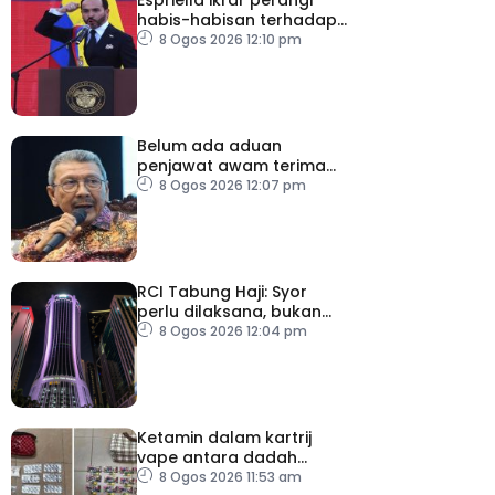
habis-habisan terhadap
pengganas narkotik
8 Ogos 2026 12:10 pm
Belum ada aduan
penjawat awam terima
tekanan daripada ahli
8 Ogos 2026 12:07 pm
politik
RCI Tabung Haji: Syor
perlu dilaksana, bukan
sekadar laporan – Pakar
8 Ogos 2026 12:04 pm
Ketamin dalam kartrij
vape antara dadah
dirampas, seorang lelaki
8 Ogos 2026 11:53 am