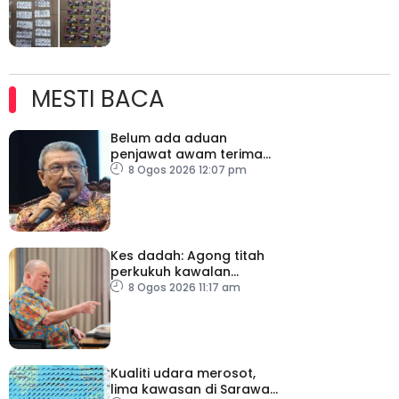
ditahan
MESTI BACA
Belum ada aduan
penjawat awam terima
tekanan daripada ahli
8 Ogos 2026 12:07 pm
politik
Kes dadah: Agong titah
perkukuh kawalan
lapangan terbang, pintu
8 Ogos 2026 11:17 am
masuk negara
Kualiti udara merosot,
lima kawasan di Sarawak