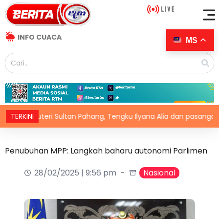
INFO CUACA
MS
Puteri Sultan Pahang, Tengku Ilyana Alia dan pasangan selama
TERKINI
Penubuhan MPP: Langkah baharu autonomi Parlimen
28/02/2025 | 9:56 pm
Nasional