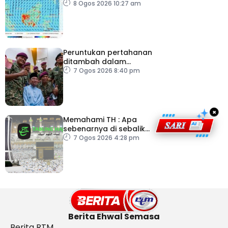
catat IPU tidak sihat
8 Ogos 2026 10:27 am
Peruntukan pertahanan
ditambah dalam
Belanjawan 2027
7 Ogos 2026 8:40 pm
×
Memahami TH : Apa
sebenarnya di sebalik
angka
7 Ogos 2026 4:28 pm
Berita Ehwal Semasa
Berita RTM,