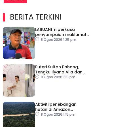
BERITA TERKINI
LABUANfm perkasa
penyampaian maklumat
menerusi siaran luar RDL
8 Ogos 2026 1:25 pm
Puteri Sultan Pahang,
Tengku Ilyana Alia dan
pasangan selamat
8 Ogos 2026 1:19 pm
diijabkabulkan
Aktiviti penebangan
hutan di Amazon
merosot dalam tempoh
8 Ogos 2026 1:15 pm
sedekad