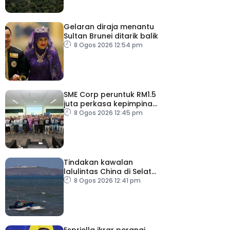
Gelaran diraja menantu
Sultan Brunei ditarik balik
8 Ogos 2026 12:54 pm
SME Corp peruntuk RM1.5
juta perkasa kepimpinan
90 PMKS
8 Ogos 2026 12:45 pm
Tindakan kawalan
lalulintas China di Selat
Taiwan ‘tidak masuk akal’
8 Ogos 2026 12:41 pm
Espriella ikrar perangi