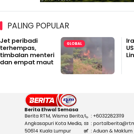
PALING POPULAR
Jet peribadi
Ir
GLOBAL
terhempas,
US
timbalan menteri
Li
dan empat maut
Berita Ehwal Semasa
Berita RTM, Wisma Berita,
: +60322823119
Angkasapuri Kota Media,
: portalberita@rt
50614 Kuala Lumpur
: Aduan & Maklum 