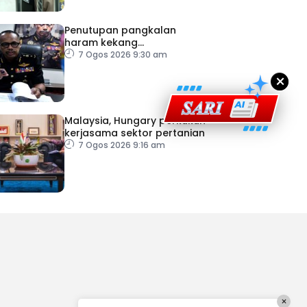
Penutupan pangkalan
haram kekang
penyeludupan di Kelantan
7 Ogos 2026 9:30 am
×
Malaysia, Hungary perkukuh
kerjasama sektor pertanian
7 Ogos 2026 9:16 am
×