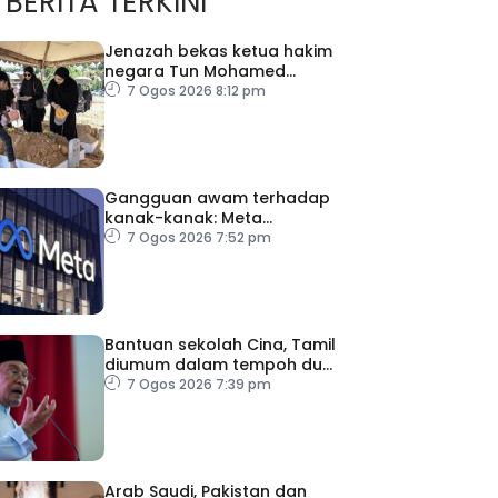
BERITA TERKINI
Jenazah bekas ketua hakim
negara Tun Mohamed
Eusoff Chin selamat
7 Ogos 2026 8:12 pm
dikebumikan
Gangguan awam terhadap
kanak-kanak: Meta
diperintah bayar RM2.5
7 Ogos 2026 7:52 pm
bilion
Bantuan sekolah Cina, Tamil
diumum dalam tempoh dua
minggu
7 Ogos 2026 7:39 pm
Arab Saudi, Pakistan dan