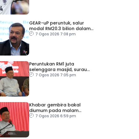
GEAR-uP peruntuk, salur
modal RM20.3 bilion dalam
ekonomi domestik
7 Ogos 2026 7:08 pm
Peruntukan RM1 juta
selenggara masjid, surau
kem ATM Melaka
7 Ogos 2026 7:05 pm
Khabar gembira bakal
diumum pada malam
ambang merdeka
7 Ogos 2026 6:59 pm