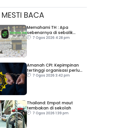
MESTI BACA
Memahami TH : Apa
sebenarnya di sebalik
angka
7 Ogos 2026 4:28 pm
Amanah CPI: Kepimpinan
tertinggi organisasi perlu
pacu reformasi radikal
7 Ogos 2026 3:42 pm
Thailand: Empat maut
tembakan di sekolah
7 Ogos 2026 1:39 pm
ad Perkasa SCORE Marathon 2026 Melalui Kerjasama
engaruh Larian Antarabangsa