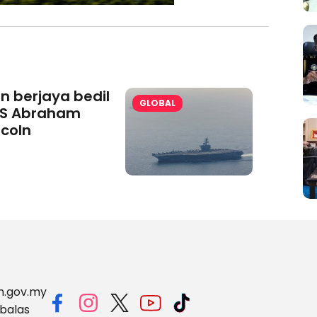
an berjaya bedil
GLOBAL
S Abraham
ncoln
m.gov.my
balas