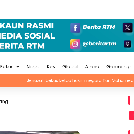
Fokus
Niaga
Kes
Global
Arena
Gemerlap
Jenazah bekas ketua hakim negara Tun Mohamed Eusoff Chin s
rang