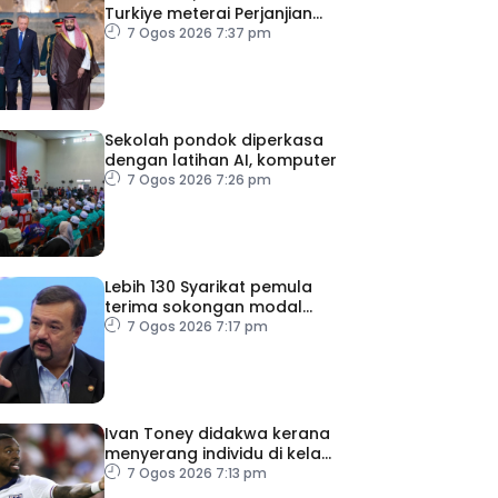
Turkiye meterai Perjanjian
Pertahanan Bersama
7 Ogos 2026 7:37 pm
Sekolah pondok diperkasa
dengan latihan AI, komputer
7 Ogos 2026 7:26 pm
Lebih 130 Syarikat pemula
terima sokongan modal
teroka GEAR-uP
7 Ogos 2026 7:17 pm
Ivan Toney didakwa kerana
menyerang individu di kelab
malam London
7 Ogos 2026 7:13 pm