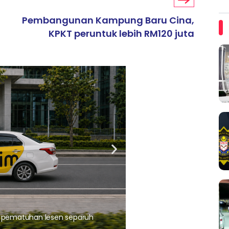
Pembangunan Kampung Baru Cina,
KPKT peruntuk lebih RM120 juta
ARTIKEL TAJAAN
, pematuhan lesen separuh
Ajinomoto (Malaysia) Berh
aminoVITAL® Bersama Pemp