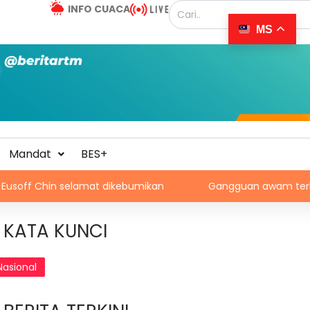
INFO CUACA
MS
Mandat
BES+
elamat dikebumikan
Gangguan awam terhadap kanak-kan
KATA KUNCI
Nasional