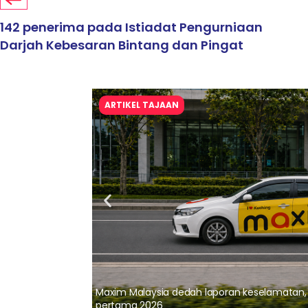
142 penerima pada Istiadat Pengurniaan
Darjah Kebesaran Bintang dan Pingat
ARTIKEL TAJAAN
lalui Kerjasama
Maxim Malaysia dedah laporan keselamatan
pertama 2026