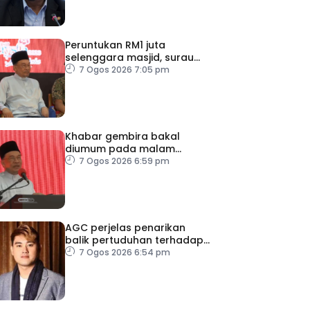
Peruntukan RM1 juta
selenggara masjid, surau
kem ATM Melaka
7 Ogos 2026 7:05 pm
Khabar gembira bakal
diumum pada malam
ambang merdeka
7 Ogos 2026 6:59 pm
AGC perjelas penarikan
balik pertuduhan terhadap
Nicky Liow
7 Ogos 2026 6:54 pm