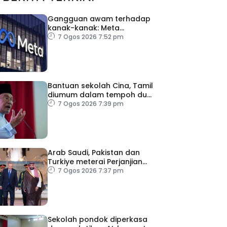
Gangguan awam terhadap
kanak-kanak: Meta
diperintah bayar RM2.5
7 Ogos 2026 7:52 pm
bilion
Bantuan sekolah Cina, Tamil
diumum dalam tempoh dua
minggu
7 Ogos 2026 7:39 pm
Arab Saudi, Pakistan dan
Turkiye meterai Perjanjian
Pertahanan Bersama
7 Ogos 2026 7:37 pm
Sekolah pondok diperkasa