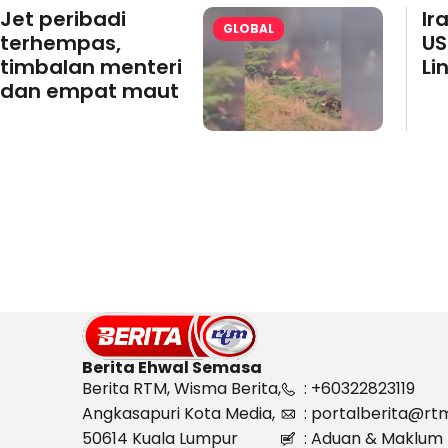
Jet peribadi
Ir
GLOBAL
terhempas,
US
timbalan menteri
Li
dan empat maut
Berita Ehwal Semasa
Berita RTM, Wisma Berita,
: +60322823119
Angkasapuri Kota Media,
: portalberita@rt
50614 Kuala Lumpur
: Aduan & Maklum 