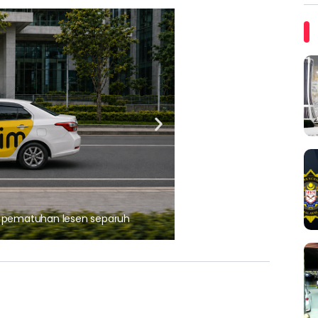
ARTIKEL TAJAAN
, pematuhan lesen separuh
Ajinomoto (Malaysia) Berh
aminoVITAL® Bersama Pemp