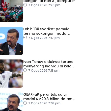
dengan latihan AI, komputer
7 Ogos 2026 7:26 pm
Lebih 130 Syarikat pemula
terima sokongan modal
teroka GEAR-uP
7 Ogos 2026 7:17 pm
Ivan Toney didakwa kerana
menyerang individu di kelab
malam London
7 Ogos 2026 7:13 pm
GEAR-uP peruntuk, salur
modal RM20.3 bilion dalam
ekonomi domestik
7 Ogos 2026 7:08 pm