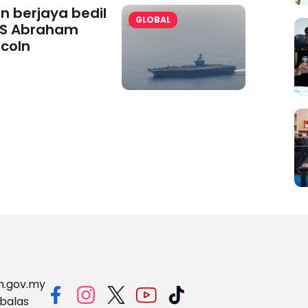
an berjaya bedil
GLOBAL
S Abraham
ncoln
m.gov.my
balas