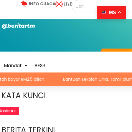
INFO CUACA
MS
Mandat
BES+
5 bilion
Bantuan sekolah Cina, Tamil diumum dalam 
KATA KUNCI
Nasional
BERITA TERKINI