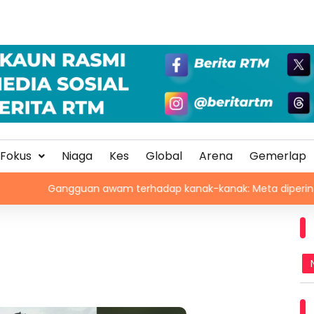
Fokus
Niaga
Kes
Global
Arena
Gemerlap
gguan awam terhadap kanak-kanak: Meta diperintah bayar RM2.