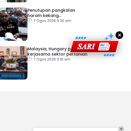
Penutupan pangkalan
haram kekang
penyeludupan di Kelantan
7 Ogos 2026 9:30 am
×
Malaysia, Hungary perkukuh
kerjasama sektor pertanian
7 Ogos 2026 9:16 am
×