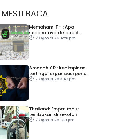
MESTI BACA
Memahami TH : Apa
sebenarnya di sebalik
angka
7 Ogos 2026 4:28 pm
Amanah CPI: Kepimpinan
tertinggi organisasi perlu
pacu reformasi radikal
7 Ogos 2026 3:42 pm
ad Perkasa SCORE Marathon 2026 Melalui Kerjasama
engaruh Larian Antarabangsa
Thailand: Empat maut
tembakan di sekolah
7 Ogos 2026 1:39 pm