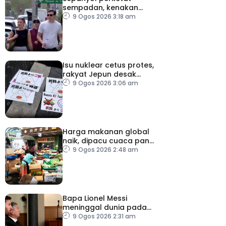
sempadan, kenakan
pemeriksaan ketibaan
9 Ogos 2026 3:18 am
dari Itali
Isu nuklear cetus protes,
rakyat Jepun desak
dasar dikaji semula
9 Ogos 2026 3:06 am
Harga makanan global
naik, dipacu cuaca panas
dan ketegangan
9 Ogos 2026 2:48 am
geopolitik
Bapa Lionel Messi
meninggal dunia pada
usia 68 tahun
9 Ogos 2026 2:31 am