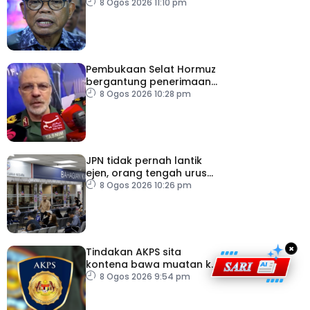
pemodenan aset
8 Ogos 2026 11:10 pm
pertahanan
Pembukaan Selat Hormuz
bergantung penerimaan
AS – IRGC
8 Ogos 2026 10:28 pm
JPN tidak pernah lantik
ejen, orang tengah urus
dokumentasi
8 Ogos 2026 10:26 pm
×
Tindakan AKPS sita
kontena bawa muatan ke
Israel bukti ketegasan
8 Ogos 2026 9:54 pm
Malaysia