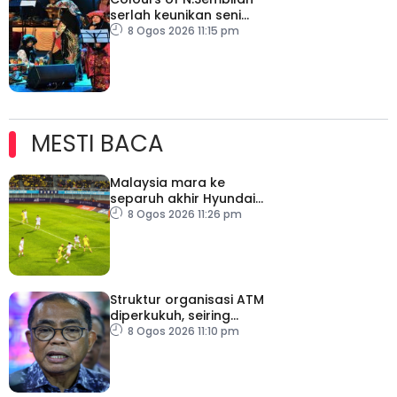
serlah keunikan seni
budaya negeri beradat
8 Ogos 2026 11:15 pm
MESTI BACA
Malaysia mara ke
separuh akhir Hyundai
ASEAN Cup
8 Ogos 2026 11:26 pm
Struktur organisasi ATM
diperkukuh, seiring
pemodenan aset
8 Ogos 2026 11:10 pm
pertahanan