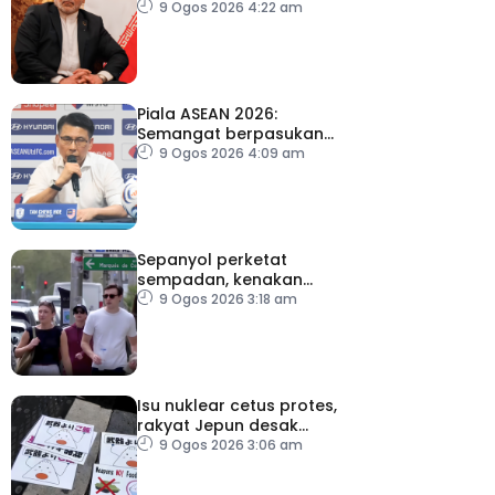
sementara Selat Hormuz
9 Ogos 2026 4:22 am
Piala ASEAN 2026:
Semangat berpasukan
kunci Harimau Malaya ke
9 Ogos 2026 4:09 am
separuh akhir
Sepanyol perketat
sempadan, kenakan
pemeriksaan ketibaan
9 Ogos 2026 3:18 am
dari Itali
Isu nuklear cetus protes,
rakyat Jepun desak
dasar dikaji semula
9 Ogos 2026 3:06 am