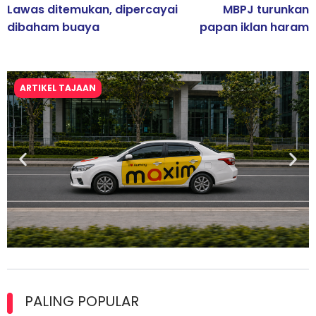
Lawas ditemukan, dipercayai
MBPJ turunkan
dibaham buaya
papan iklan haram
ARTIKEL TAJAAN
Maxim Malaysia dedah laporan keselamatan, pematuhan
lesen separuh pertama 2026
PALING POPULAR