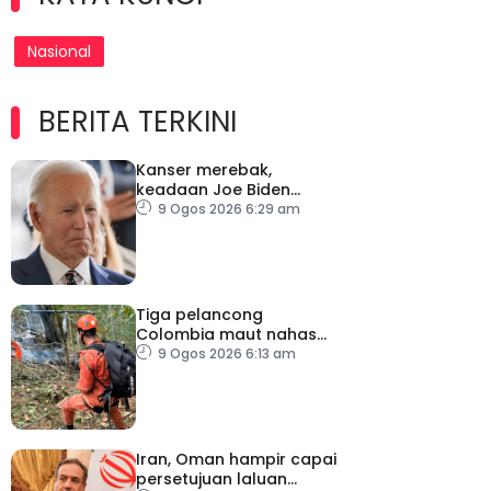
Nasional
BERITA TERKINI
Kanser merebak,
keadaan Joe Biden
semakin serius
9 Ogos 2026 6:29 am
Tiga pelancong
Colombia maut nahas
helikopter di Rio de
9 Ogos 2026 6:13 am
Janeiro
Iran, Oman hampir capai
persetujuan laluan