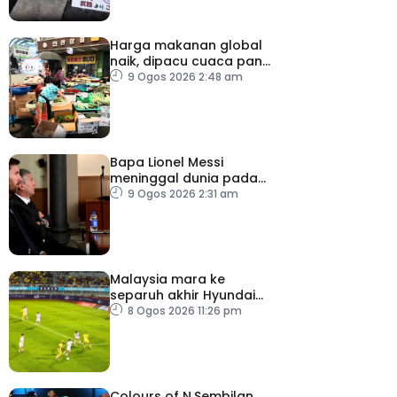
Harga makanan global
naik, dipacu cuaca panas
dan ketegangan
9 Ogos 2026 2:48 am
geopolitik
Bapa Lionel Messi
meninggal dunia pada
usia 68 tahun
9 Ogos 2026 2:31 am
Malaysia mara ke
separuh akhir Hyundai
ASEAN Cup
8 Ogos 2026 11:26 pm
Colours of N.Sembilan