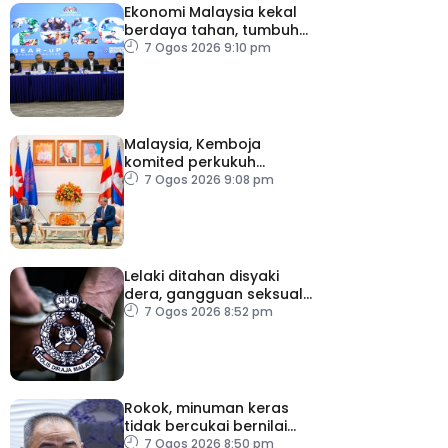
Ekonomi Malaysia kekal
berdaya tahan, tumbuh
5.6 peratus
7 Ogos 2026 9:10 pm
Malaysia, Kemboja
komited perkukuh
kerjasama pertahanan
7 Ogos 2026 9:08 pm
Lelaki ditahan disyaki
dera, gangguan seksual
dua anak kandung
7 Ogos 2026 8:52 pm
Rokok, minuman keras
tidak bercukai bernilai
lebih RM64,000 dirampas
7 Ogos 2026 8:50 pm