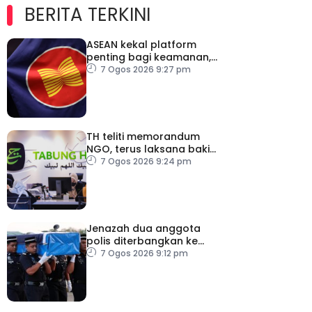
BERITA TERKINI
ASEAN kekal platform
penting bagi keamanan,
kestabilan serantau –
7 Ogos 2026 9:27 pm
Menteri Luar Kemboja
TH teliti memorandum
NGO, terus laksana baki
syor RCI
7 Ogos 2026 9:24 pm
Jenazah dua anggota
polis diterbangkan ke
Kelantan
7 Ogos 2026 9:12 pm