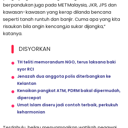
berpandukan juga pada METMalaysia, JKR, JPS dan
kawasan-kawasan yang kerap dilanda bencana
seperti tanah runtuh dan banjir. Cuma apa yang kita
risaukan bila angin kencang,ia sukar dijangka,”
katanya.
DISYORKAN
TH teliti memorandum NGO, terus laksana baki
syor RCI
Jenazah dua anggota polis diterbangkan ke
Kelantan
Kenaikan pangkat ATM, PDRM bakal dipermudah,
dipercepat
Umat Islam diseru jadi contoh terbaik, perkukuh
keharmonian
Terdahulu, beliau menyampaikan watikah pegawai