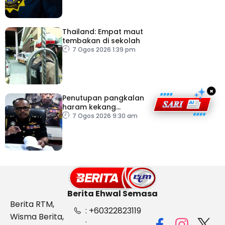
Thailand: Empat maut
tembakan di sekolah
7 Ogos 2026 1:39 pm
×
Penutupan pangkalan
haram kekang
penyeludupan di
7 Ogos 2026 9:30 am
Kelantan
Berita Ehwal Semasa
Berita RTM,
: +60322823119
Wisma Berita,
: