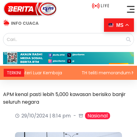
INFO CUACA
MS
 Menteri Luar Kemboja
TERKINI
TH teliti memorandum NGO, terus 
APM kenal pasti lebih 5,000 kawasan berisiko banjir
seluruh negara
29/10/2024 | 8:14 pm
Nasional