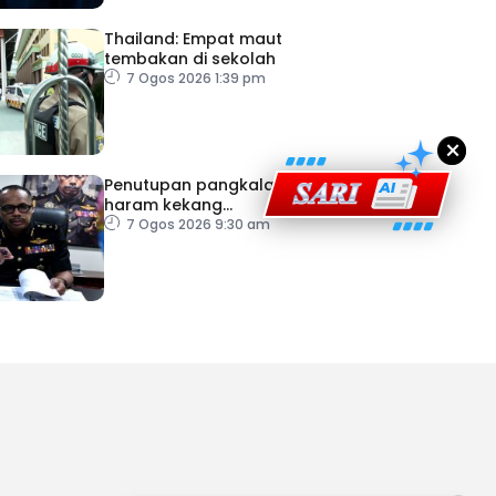
ad Perkasa SCORE Marathon 2026 Melalui Kerjasama
engaruh Larian Antarabangsa
Thailand: Empat maut
tembakan di sekolah
7 Ogos 2026 1:39 pm
×
Penutupan pangkalan
haram kekang
penyeludupan di Kelantan
7 Ogos 2026 9:30 am