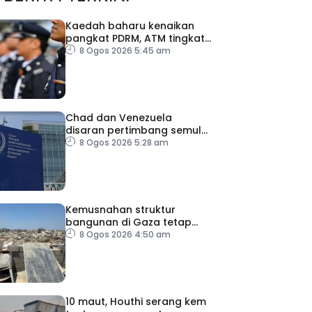
Kaedah baharu kenaikan
pangkat PDRM, ATM tingkat
profesionalisme, perkukuh
8 Ogos 2026 5:45 am
integriti
Chad dan Venezuela
disaran pertimbang semula
keputusan tarik diri
8 Ogos 2026 5:28 am
daripada ICC
Kemusnahan struktur
bangunan di Gaza tetap
catat peningkatan
8 Ogos 2026 4:50 am
10 maut, Houthi serang kem