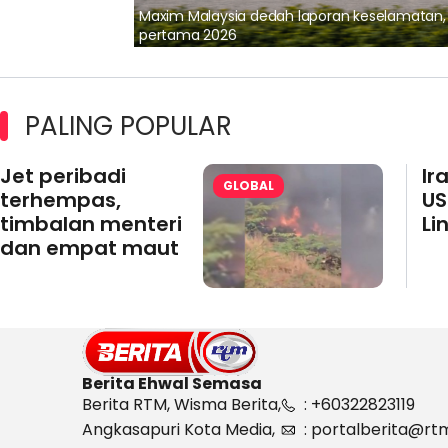
lalui Kerjasama
Maxim Malaysia dedah laporan keselamatan
pertama 2026
PALING POPULAR
Jet peribadi
Ir
GLOBAL
terhempas,
US
timbalan menteri
Li
dan empat maut
Berita Ehwal Semasa
Berita RTM, Wisma Berita,
: +60322823119
Angkasapuri Kota Media,
: portalberita@rt