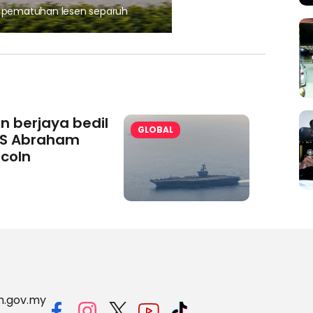
, pematuhan lesen separuh
Ajinomoto (Malaysia) Berh
aminoVITAL® Bersama Pemp
an berjaya bedil
GLOBAL
S Abraham
ncoln
m.gov.my