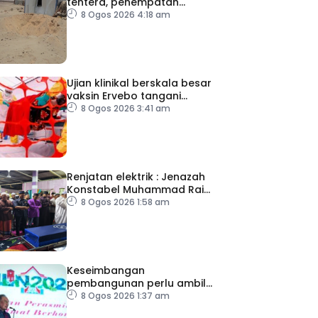
tentera, penempatan
pelarian
8 Ogos 2026 4:18 am
Ujian klinikal berskala besar
vaksin Ervebo tangani
wabak Ebola
8 Ogos 2026 3:41 am
Renjatan elektrik : Jenazah
Konstabel Muhammad Raimi
selamat dikebumikan
8 Ogos 2026 1:58 am
Keseimbangan
pembangunan perlu ambil
kira lokasi tumpuan
8 Ogos 2026 1:37 am