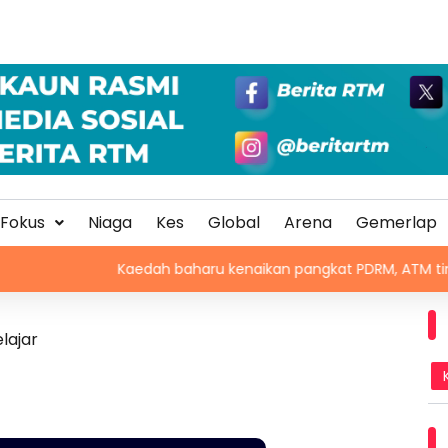
Fokus
Niaga
Kes
Global
Arena
Gemerlap
Kaedah baharu kenaikan pangkat PDRM, ATM tingkat profesion
lajar