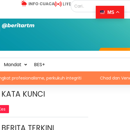
INFO CUACA
MS
Mandat
BES+
alisme, perkukuh integriti
Chad dan Venezuela disaran
KATA KUNCI
Kes
BERITA TERKINI