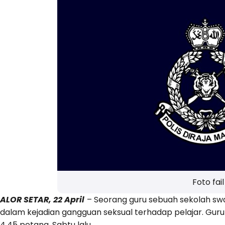
Foto fail
ALOR SETAR, 22 April
– Seorang guru sebuah sekolah swast
dalam kejadian gangguan seksual terhadap pelajar. Guru l
4.45 petang, Sabtu lalu.