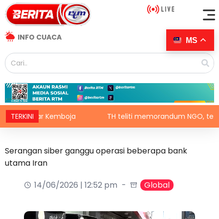
INFO CUACA
MS
ri Luar Kemboja
TERKINI
TH teliti memorandum NGO, terus laksan
Serangan siber ganggu operasi beberapa bank
utama Iran
14/06/2026 | 12:52 pm
Global