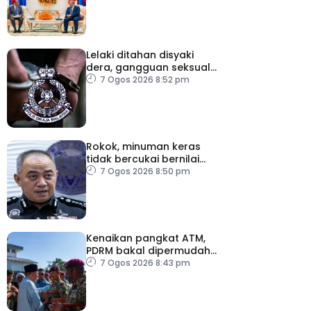
Lelaki ditahan disyaki
dera, gangguan seksual
dua anak kandung
7 Ogos 2026 8:52 pm
Rokok, minuman keras
tidak bercukai bernilai
lebih RM64,000 dirampas
7 Ogos 2026 8:50 pm
polis Perak
Kenaikan pangkat ATM,
PDRM bakal dipermudah,
dipercepat
7 Ogos 2026 8:43 pm