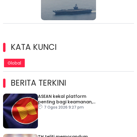
KATA KUNCI
Global
BERITA TERKINI
ASEAN kekal platform
penting bagi keamanan,
kestabilan serantau –
7 Ogos 2026 9:27 pm
Menteri Luar Kemboja
TH teliti memorandum