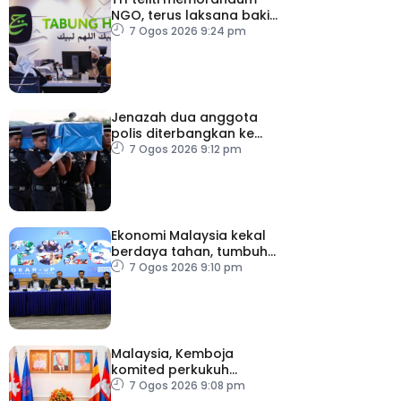
NGO, terus laksana baki
syor RCI
7 Ogos 2026 9:24 pm
Jenazah dua anggota
polis diterbangkan ke
Kelantan
7 Ogos 2026 9:12 pm
Ekonomi Malaysia kekal
berdaya tahan, tumbuh
5.6 peratus
7 Ogos 2026 9:10 pm
Malaysia, Kemboja
komited perkukuh
kerjasama pertahanan
7 Ogos 2026 9:08 pm