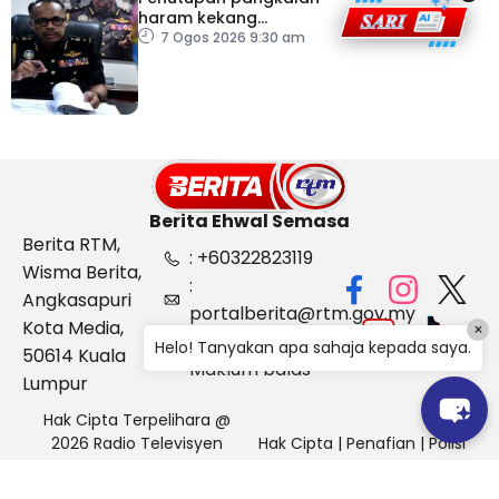
haram kekang
penyeludupan di
7 Ogos 2026 9:30 am
Kelantan
Berita Ehwal Semasa
Berita RTM,
: +60322823119
Wisma Berita,
:
Angkasapuri
portalberita@rtm.gov.my
Kota Media,
×
: Aduan &
Helo! Tanyakan apa sahaja kepada saya.
50614 Kuala
Maklum balas
Lumpur
Hak Cipta Terpelihara @
2026 Radio Televisyen
Hak Cipta
|
Penafian
|
Polisi
Malaysia, Berita Ehwal
Keselamatan
Semasa (BES)