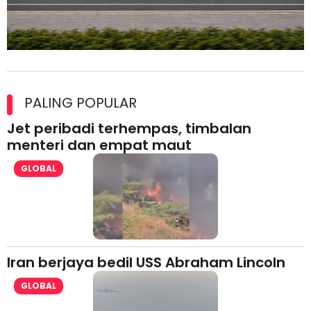
Maxim Malaysia dedah laporan keselamatan, pematuhan
lesen separuh pertama 2026
PALING POPULAR
Jet peribadi terhempas, timbalan
menteri dan empat maut
GLOBAL
Iran berjaya bedil USS Abraham Lincoln
GLOBAL