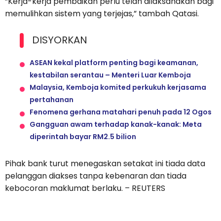
“Kerja-kerja pembaikan perlu telah dilaksanakan bagi
memulihkan sistem yang terjejas,” tambah Qatasi.
DISYORKAN
ASEAN kekal platform penting bagi keamanan,
kestabilan serantau – Menteri Luar Kemboja
Malaysia, Kemboja komited perkukuh kerjasama
pertahanan
Fenomena gerhana matahari penuh pada 12 Ogos
Gangguan awam terhadap kanak-kanak: Meta
diperintah bayar RM2.5 bilion
Pihak bank turut menegaskan setakat ini tiada data
pelanggan diakses tanpa kebenaran dan tiada
kebocoran maklumat berlaku. – REUTERS