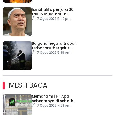
Ismahalil dipenjara 30
tahun mulai hari ini
kerana edar dadah
7 Ogos 2026 5:42 pm
Bulgaria negara Eropah
terbaharu ‘bergelut’
kebakaran hutan
7 Ogos 2026 5:39 pm
MESTI BACA
Memahami TH : Apa
sebenarnya di sebalik
angka
7 Ogos 2026 4:28 pm