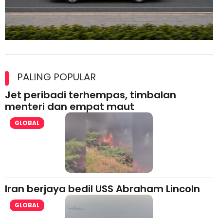
Maxim Malaysia dedah laporan keselamatan, pematuhan
lesen separuh pertama 2026
PALING POPULAR
Jet peribadi terhempas, timbalan
menteri dan empat maut
GLOBAL
Iran berjaya bedil USS Abraham Lincoln
GLOBAL