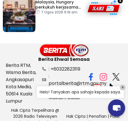
×
Malaysia, Hungary
perkukuh kerjasama
sektor pertanian
7 Ogos 2026 9:16 am
Berita Ehwal Semasa
Berita RTM,
: +60322823119
Wisma Berita,
:
Angkasapuri
portalberita@rtm.gov.my
Kota Media,
×
: Aduan &
Helo! Tanyakan apa sahaja kepada saya.
50614 Kuala
Maklum balas
Lumpur
Hak Cipta Terpelihara @
2026 Radio Televisyen
Hak Cipta
|
Penafian
|
Polisi
Malaysia, Berita Ehwal
Keselamatan