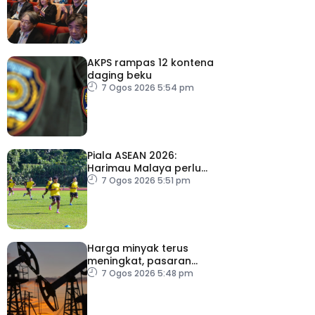
antarabangsa
AKPS rampas 12 kontena
daging beku
7 Ogos 2026 5:54 pm
Piala ASEAN 2026:
Harimau Malaya perlu
lebih agresif
7 Ogos 2026 5:51 pm
Harga minyak terus
meningkat, pasaran
saham merosot ekoran
7 Ogos 2026 5:48 pm
kebimbangan baharu di
Selat Hormuz