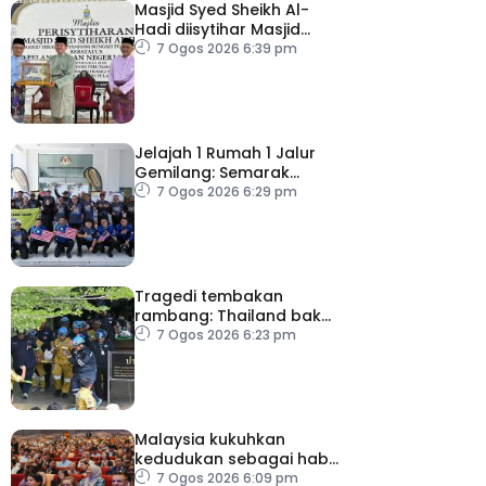
Masjid Syed Sheikh Al-
Hadi diisytihar Masjid
Pelancongan Negeri
7 Ogos 2026 6:39 pm
P.Pinang
Jelajah 1 Rumah 1 Jalur
Gemilang: Semarak
semangat patriotisme
7 Ogos 2026 6:29 pm
rakyat
Tragedi tembakan
rambang: Thailand bakal
umum pelan tindakan
7 Ogos 2026 6:23 pm
kesihatan mental
Malaysia kukuhkan
kedudukan sebagai hab
acara perniagaan
7 Ogos 2026 6:09 pm