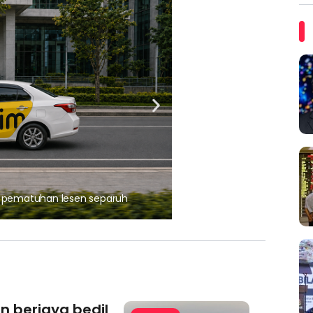
ARTIKEL TAJAAN
, pematuhan lesen separuh
Ajinomoto (Malaysia) Berh
aminoVITAL® Bersama Pemp
an berjaya bedil