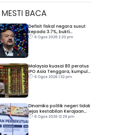
MESTI BACA
Defisit fiskal negara susut
kepada 3.7%, bukti
keyakinan pelabur masih
6 Ogos 2026 2:20 pm
kukuh
Malaysia kuasai 80 peratus
IPO Asia Tenggara, kumpul
AS$1.4 bilion separuh
6 Ogos 2026 1:32 pm
pertama 2026
ad Perkasa SCORE Marathon 2026 Melalui Kerjasama
engaruh Larian Antarabangsa
Dinamika politik negeri tidak
jejas kestabilan Kerajaan
Perpaduan Persekutuan –
6 Ogos 2026 12:29 pm
TPM Zahid