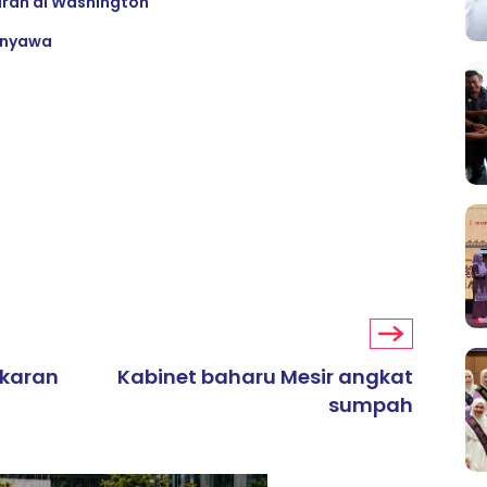
ran di Washington
t nyawa
akaran
Kabinet baharu Mesir angkat
sumpah