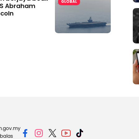
GLOBAL
S Abraham
ncoln
m.gov.my
balas