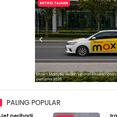
ARTIKEL TAJAAN
lalui Kerjasama
Maxim Malaysia dedah laporan keselamatan
pertama 2026
PALING POPULAR
Jet peribadi
Ir