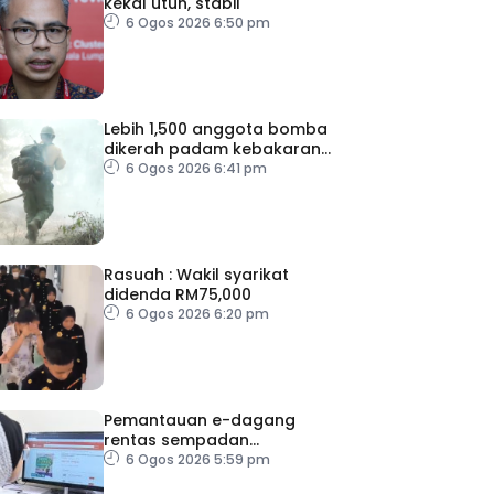
kekal utuh, stabil
6 Ogos 2026 6:50 pm
Lebih 1,500 anggota bomba
dikerah padam kebakaran
di Washington
6 Ogos 2026 6:41 pm
Rasuah : Wakil syarikat
didenda RM75,000
6 Ogos 2026 6:20 pm
Pemantauan e-dagang
rentas sempadan
diperketat, pastikan
6 Ogos 2026 5:59 pm
persaingan adil