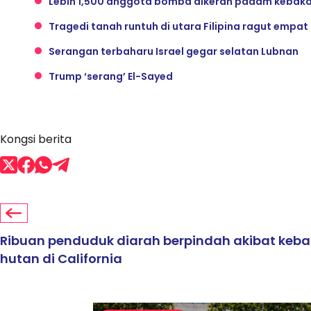
Lebih 1,500 anggota bomba dikerah padam kebaka
Tragedi tanah runtuh di utara Filipina ragut empa
Serangan terbaharu Israel gegar selatan Lubnan
Trump ‘serang’ El-Sayed
Kongsi berita
Ribuan penduduk diarah berpindah akibat keb
hutan di California