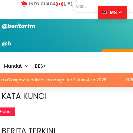
INFO CUACA
MS
Mandat
BES+
ntikan semangat ke Sukan Asia 2026
KL20 2026 tamba
KATA KUNCI
Global
BERITA TERKINI