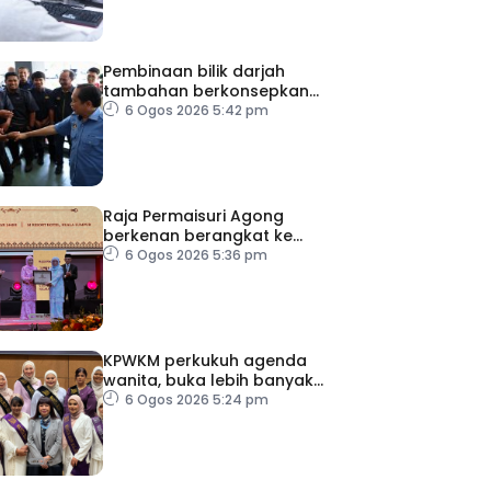
Pembinaan bilik darjah
tambahan berkonsepkan
MPS di sekolah terpilih,
6 Ogos 2026 5:42 pm
dijangka siap ikut jadual
Raja Permaisuri Agong
berkenan berangkat ke
Majlis Anugerah Sastera
6 Ogos 2026 5:36 pm
Negara Ke-16
KPWKM perkukuh agenda
wanita, buka lebih banyak
peluang
6 Ogos 2026 5:24 pm