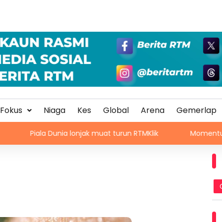
Fokus
Niaga
Kes
Global
Arena
Gemerlap
a Dunia lonjak muat turun RTMKlik
Momentum Glasgow su