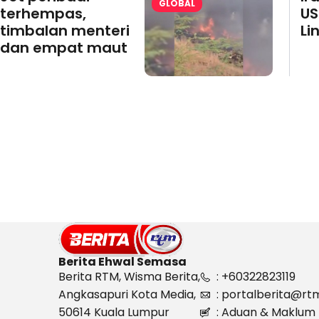
GLOBAL
terhempas,
US
timbalan menteri
Li
dan empat maut
Berita Ehwal Semasa
Berita RTM, Wisma Berita,
: +60322823119
Angkasapuri Kota Media,
: portalberita@rt
50614 Kuala Lumpur
: Aduan & Maklum 