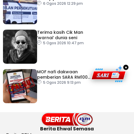
Kerajaan Perpaduan
6 Ogos 2026 12:29 pm
Persekutuan – TPM Zahid
Terima kasih Cik Man
‘warnai’ dunia seni
5 Ogos 2026 10:47 pm
×
MOF nafi dakwaan
pemberian SARA RM100
sempena Hari
5 Ogos 2026 9:13 pm
Kebangsaan
Berita Ehwal Semasa