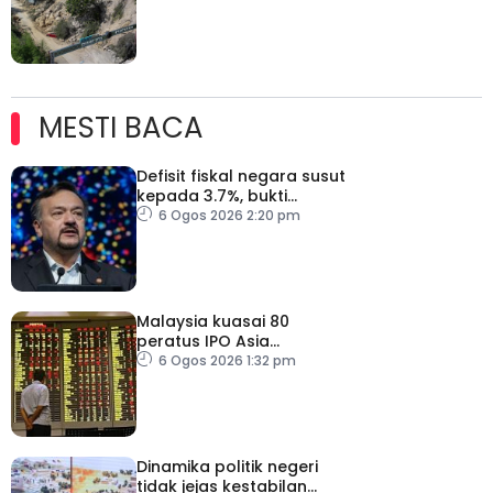
MESTI BACA
Defisit fiskal negara susut
kepada 3.7%, bukti
keyakinan pelabur masih
6 Ogos 2026 2:20 pm
kukuh
Malaysia kuasai 80
peratus IPO Asia
Tenggara, kumpul AS$1.4
6 Ogos 2026 1:32 pm
bilion separuh pertama
2026
Dinamika politik negeri
tidak jejas kestabilan