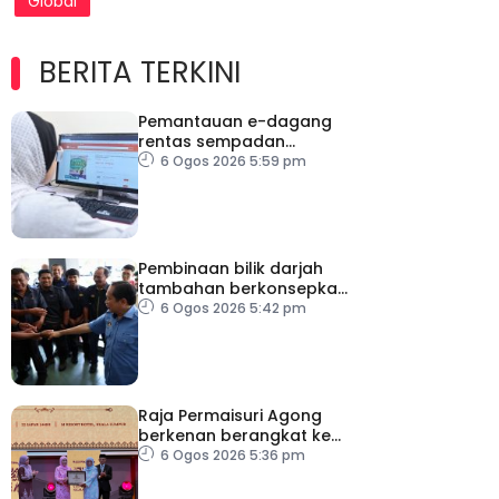
Global
BERITA TERKINI
Pemantauan e-dagang
rentas sempadan
diperketat, pastikan
6 Ogos 2026 5:59 pm
persaingan adil
Pembinaan bilik darjah
tambahan berkonsepkan
MPS di sekolah terpilih,
6 Ogos 2026 5:42 pm
dijangka siap ikut jadual
Raja Permaisuri Agong
berkenan berangkat ke
Majlis Anugerah Sastera
6 Ogos 2026 5:36 pm
Negara Ke-16