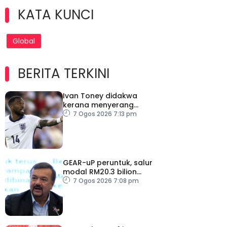
KATA KUNCI
Global
BERITA TERKINI
Ivan Toney didakwa
kerana menyerang
individu di kelab malam
7 Ogos 2026 7:13 pm
London
GEAR-uP peruntuk, salur
modal RM20.3 bilion
dalam ekonomi domestik
7 Ogos 2026 7:08 pm