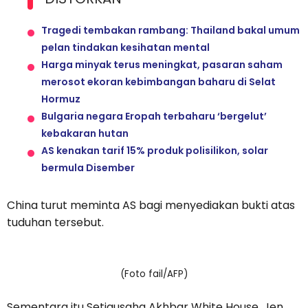
Tragedi tembakan rambang: Thailand bakal umum
pelan tindakan kesihatan mental
Harga minyak terus meningkat, pasaran saham
merosot ekoran kebimbangan baharu di Selat
Hormuz
Bulgaria negara Eropah terbaharu ‘bergelut’
kebakaran hutan
AS kenakan tarif 15% produk polisilikon, solar
bermula Disember
China turut meminta AS bagi menyediakan bukti atas
tuduhan tersebut.
(Foto fail/AFP)
Sementara itu Setiausaha Akhbar White House, Jen