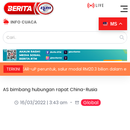
INFO CUACA
MS
GEAR-uP peruntuk, salur modal RM20.3 bilion dalam ekonomi 
TERKINI
AS bimbang hubungan rapat China-Rusia
16/03/2022 | 3:43 am
Global