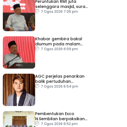
Peruntukan RM1 juta
selenggara masjid, surau
kem ATM Melaka
7 Ogos 2026 7:05 pm
Khabar gembira bakal
diumum pada malam
ambang merdeka
7 Ogos 2026 6:59 pm
AGC perjelas penarikan
balik pertuduhan
terhadap Nicky Liow
7 Ogos 2026 6:54 pm
Pembentukan Exco
N.Sembilan berpaksikan
cekap, integriti dan kerja
7 Ogos 2026 6:52 pm