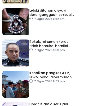
Lelaki ditahan disyaki
dera, gangguan seksual
dua anak kandung
7 Ogos 2026 8:52 pm
Rokok, minuman keras
tidak bercukai bernilai
lebih RM64,000 dirampas
7 Ogos 2026 8:50 pm
polis Perak
Kenaikan pangkat ATM,
PDRM bakal dipermudah,
dipercepat
7 Ogos 2026 8:43 pm
Umat Islam diseru jadi