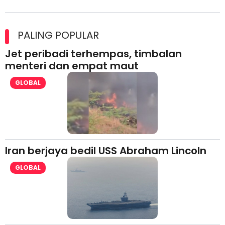
Maxim Malaysia dedah laporan keselamatan, pematuhan
lesen separuh pertama 2026
PALING POPULAR
Jet peribadi terhempas, timbalan
menteri dan empat maut
GLOBAL
Iran berjaya bedil USS Abraham Lincoln
GLOBAL