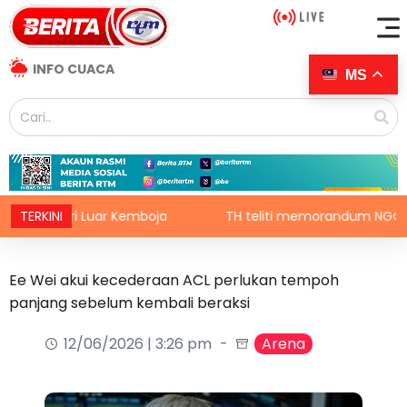
INFO CUACA
MS
nteri Luar Kemboja
TERKINI
TH teliti memorandum NGO, terus lak
Ee Wei akui kecederaan ACL perlukan tempoh
panjang sebelum kembali beraksi
12/06/2026 | 3:26 pm
Arena