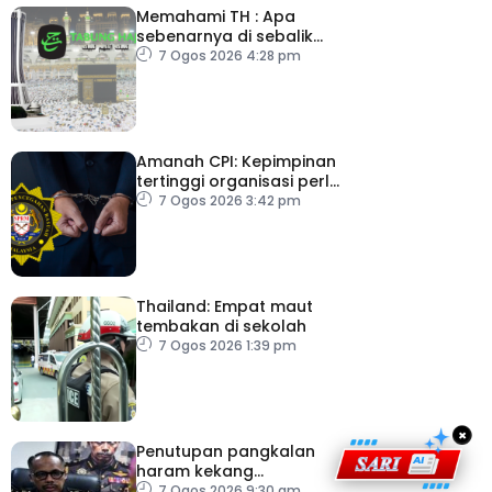
Memahami TH : Apa
sebenarnya di sebalik
angka
7 Ogos 2026 4:28 pm
Amanah CPI: Kepimpinan
tertinggi organisasi perlu
pacu reformasi radikal
7 Ogos 2026 3:42 pm
Thailand: Empat maut
tembakan di sekolah
7 Ogos 2026 1:39 pm
×
Penutupan pangkalan
haram kekang
penyeludupan di
7 Ogos 2026 9:30 am