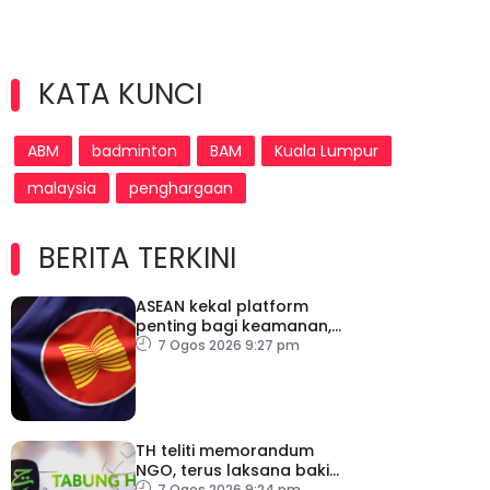
KATA KUNCI
ABM
badminton
BAM
Kuala Lumpur
malaysia
penghargaan
BERITA TERKINI
ASEAN kekal platform
penting bagi keamanan,
kestabilan serantau –
7 Ogos 2026 9:27 pm
Menteri Luar Kemboja
TH teliti memorandum
NGO, terus laksana baki
syor RCI
7 Ogos 2026 9:24 pm