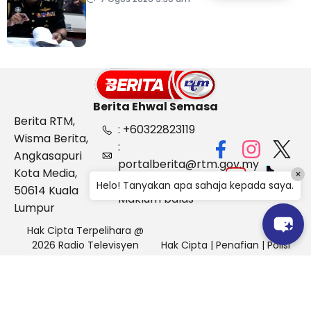
Kelantan
Berita Ehwal Semasa
Berita RTM,
: +60322823119
Wisma Berita,
:
Angkasapuri
portalberita@rtm.gov.my
Kota Media,
×
: Aduan &
Helo! Tanyakan apa sahaja kepada saya.
50614 Kuala
Maklum balas
Lumpur
Hak Cipta Terpelihara @
2026 Radio Televisyen
Hak Cipta
|
Penafian
|
Polisi
Malaysia, Berita Ehwal
Keselamatan
Semasa (BES)