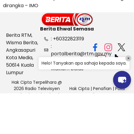
dirangka – IMO
Berita Ehwal Semasa
Berita RTM,
: +60322823119
Wisma Berita,
:
Angkasapuri
portalberita@rtm.gov.my
Kota Media,
×
: Aduan &
Helo! Tanyakan apa sahaja kepada saya.
50614 Kuala
Maklum balas
Lumpur
Hak Cipta Terpelihara @
2026 Radio Televisyen
Hak Cipta
|
Penafian
|
Polisi
Malaysia, Berita Ehwal
Keselamatan
Semasa (BES)
Pihak Portal Berita RTM tidak bertanggungjawab terhadap
sebarang kehilangan atau kerosakan yang dialami kerana