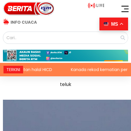
INFO CUACA
MS
kaitan halal HICD
TERKINI
Kanada rekod kematian pertama akib
teluk