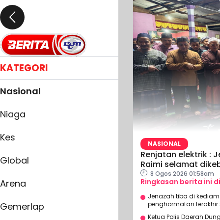
KATEGORI
Nasional
Niaga
Kes
NASIONAL
Renjatan elektrik 
Global
Raimi selamat dik
8 Ogos 2026 01:58am
Ringkasan berita ini d
Arena
Jenazah tiba di kediam
penghormatan terakhir s
Gemerlap
Ketua Polis Daerah Dung