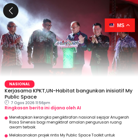
MS
NASIONAL
Kerjasama KPKT,UN-Habitat bangunkan inisiatif My
Public Space
7 Ogos 2026 11:56pm
Ringkasan berita ini dijana oleh AI
Menetapkan kerangka pengiktirafan nasional sejajar Anugerah
Rosa Sinensis bagi mengiktiraf amalan pengurusan ruang
awam terbaik.
Melaksanakan projek rintis My Public Space Toolkit untuk