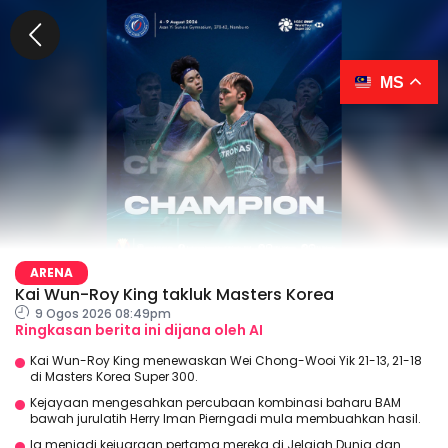
MS
ARENA
Kai Wun-Roy King takluk Masters Korea
9 Ogos 2026 08:49pm
Ringkasan berita ini dijana oleh AI
Kai Wun-Roy King menewaskan Wei Chong-Wooi Yik 21-13, 21-18
di Masters Korea Super 300.
Kejayaan mengesahkan percubaan kombinasi baharu BAM
bawah jurulatih Herry Iman Pierngadi mula membuahkan hasil.
Ia menjadi kejuaraan pertama mereka di Jelajah Dunia dan