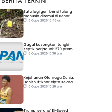
BERITA TERKINI
Satu lagi guni berisi tulang
manusia ditemui di Behor
Mali, disiasat sebagai kes
6 Ogos 2026 10:46 am
bunuh
Gagal kosongkan tangki
septik berjadual: 270 premis
dikenakan notis pematuhan
6 Ogos 2026 10:36 am
SPAN
Kejohanan Olahraga Dunia:
Danish Iftikhar cipta sejarah
mara ke final 100m
6 Ogos 2026 10:26 am
Trump ‘serang’ El-Sayed