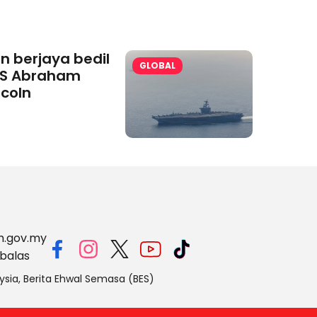
an berjaya bedil
GLOBAL
S Abraham
ncoln
m.gov.my
balas
ysia, Berita Ehwal Semasa (BES)