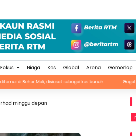
Fokus
Niaga
Kes
Global
Arena
Gemerlap
or Mali, disiasat sebagai kes bunuh
Gagal kosongkan tan
terhad minggu depan