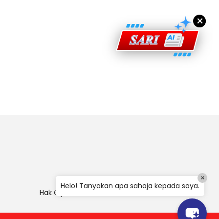
×
×
Helo! Tanyakan apa sahaja kepada saya.
Hak Cipta
|
Penafian
|
Polisi Keselamatan