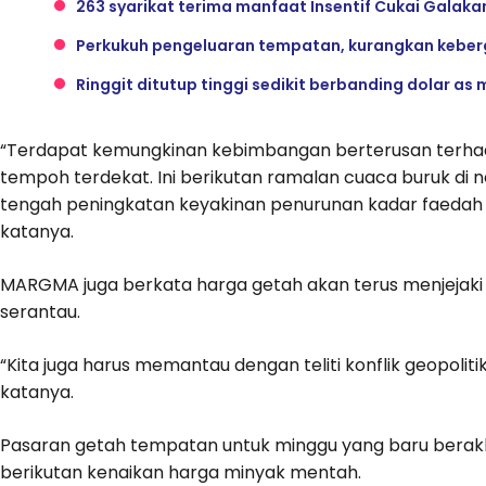
263 syarikat terima manfaat Insentif Cukai Galaka
Perkukuh pengeluaran tempatan, kurangkan kebe
Ringgit ditutup tinggi sedikit berbanding dolar 
“Terdapat kemungkinan kebimbangan berterusan terhad
tempoh terdekat. Ini berikutan ramalan cuaca buruk di 
tengah peningkatan keyakinan penurunan kadar faeda
katanya.
MARGMA juga berkata harga getah akan terus menjejaki
serantau.
“Kita juga harus memantau dengan teliti konflik geopolit
katanya.
Pasaran getah tempatan untuk minggu yang baru berakhi
berikutan kenaikan harga minyak mentah.