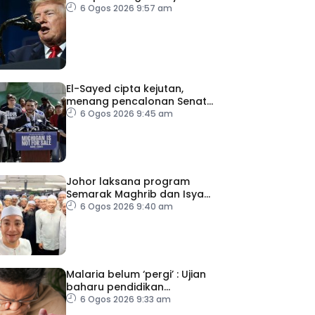
6 Ogos 2026 9:57 am
El-Sayed cipta kejutan,
menang pencalonan Senat
AS di Michigan
6 Ogos 2026 9:45 am
Johor laksana program
Semarak Maghrib dan Isyak
perkasa solat berjemaah
6 Ogos 2026 9:40 am
Malaria belum ‘pergi’ : Ujian
baharu pendidikan
perubatan dan sistem
6 Ogos 2026 9:33 am
kesihatan