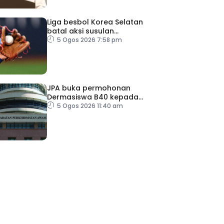
Liga besbol Korea Selatan
batal aksi susulan
gelombang haba
5 Ogos 2026 7:58 pm
JPA buka permohonan
Dermasiswa B40 kepada
lepasan SPM
5 Ogos 2026 11:40 am
ad Perkasa SCORE Marathon 2026 Melalui Kerjasama
engaruh Larian Antarabangsa