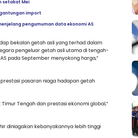
n setakat Mei
rgantungan import
as menjelang pengumuman data ekonomi AS
ap bekalan getah asli yang terhad dalam
negara pengeluar getah asli utama di tengah-
h AS pada September menyokong harga,”
 prestasi pasaran niaga hadapan getah
ik Timur Tengah dan prestasi ekonomi global,”
r diniagakan kebanyakannya lebih tinggi