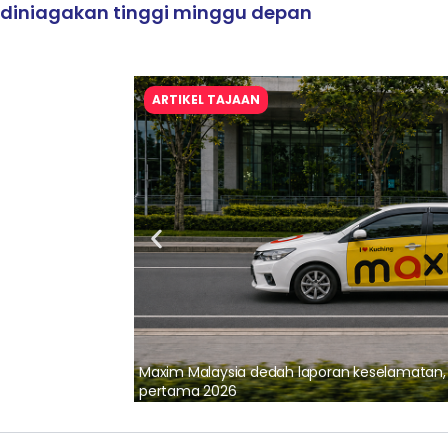
diniagakan tinggi minggu depan
ARTIKEL TAJAAN
lalui Kerjasama
Maxim Malaysia dedah laporan keselamatan
pertama 2026