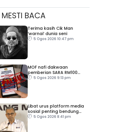
MESTI BACA
Terima kasih Cik Man
‘warnai’ dunia seni
5 Ogos 2026 10:47 pm
MOF nafi dakwaan
pemberian SARA RM100
sempena Hari Kebangsaan
5 Ogos 2026 9:13 pm
Libat urus platform media
sosial penting bendung
perbuatan ‘copycat’
5 Ogos 2026 8:41 pm