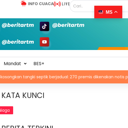
INFO CUACA
MS
Mandat
BES+
gki septik berjadual: 270 premis dikenakan notis pematuhan SP
KATA KUNCI
Niaga