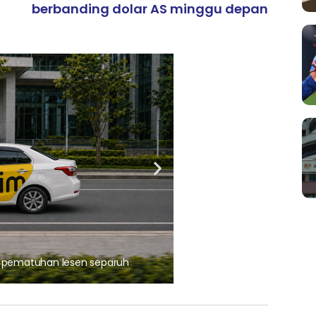
berbanding dolar AS minggu depan
ARTIKEL TAJAAN
, pematuhan lesen separuh
Ajinomoto (Malaysia) Berh
aminoVITAL® Bersama Pemp