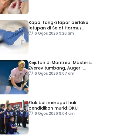
Kapal tangki lapor berlaku
letupan di Selat Hormuz
ketika Iran-Oman berunding
6 Ogos 2026 9:26 am
Kejutan di Montreal Masters:
Zverev tumbang, Auger-
Aliasime tarik diri
6 Ogos 2026 9:07 am
Elak buli meragut hak
pendidikan murid OKU
6 Ogos 2026 9:04 am