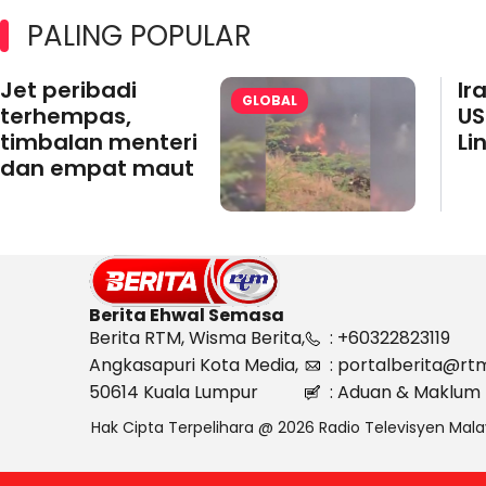
PALING POPULAR
Jet peribadi
Ir
GLOBAL
terhempas,
US
timbalan menteri
Li
dan empat maut
Berita Ehwal Semasa
Berita RTM, Wisma Berita,
: +60322823119
Angkasapuri Kota Media,
: portalberita@rt
50614 Kuala Lumpur
: Aduan & Maklum 
Hak Cipta Terpelihara @ 2026 Radio Televisyen Mala