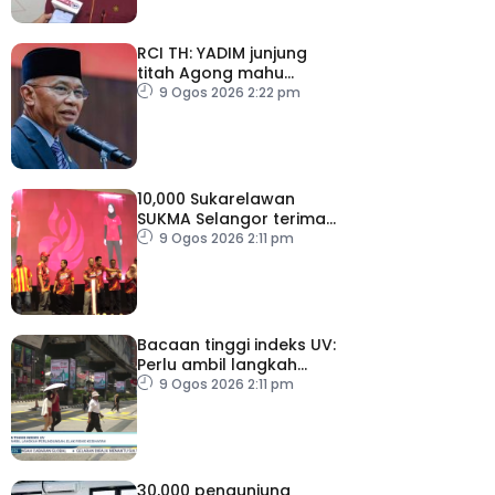
RCI TH: YADIM junjung
titah Agong mahu
siasatan tanpa
9 Ogos 2026 2:22 pm
kompromi
10,000 Sukarelawan
SUKMA Selangor terima
elaun RM100 sehari
9 Ogos 2026 2:11 pm
Bacaan tinggi indeks UV:
Perlu ambil langkah
perlindungan, elak risiko
9 Ogos 2026 2:11 pm
kesihatan
30,000 pengunjung