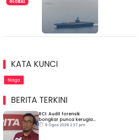
GLOBAL
KATA KUNCI
Niaga
BERITA TERKINI
RCI: Audit forensik
bongkar punca kerugian,
kelemahan tadbir urus TH
9 Ogos 2026 2:37 pm