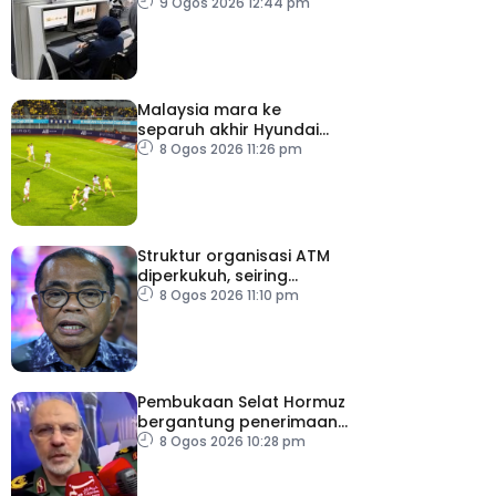
keselamatan
9 Ogos 2026 12:44 pm
pemeriksaan bagasi di
KLIA
Malaysia mara ke
separuh akhir Hyundai
ASEAN Cup
8 Ogos 2026 11:26 pm
Struktur organisasi ATM
diperkukuh, seiring
pemodenan aset
8 Ogos 2026 11:10 pm
pertahanan
Pembukaan Selat Hormuz
bergantung penerimaan
AS – IRGC
8 Ogos 2026 10:28 pm