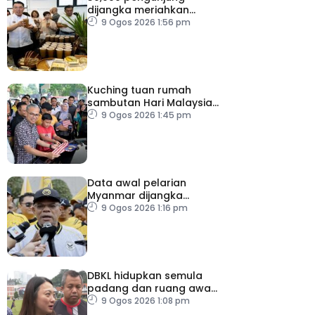
dijangka meriahkan
Karnival Jom Makan Ipoh
9 Ogos 2026 1:56 pm
2026
Kuching tuan rumah
sambutan Hari Malaysia
2026
9 Ogos 2026 1:45 pm
Data awal pelarian
Myanmar dijangka
diperoleh suku keempat
9 Ogos 2026 1:16 pm
2026
DBKL hidupkan semula
padang dan ruang awam
untuk semua golongan
9 Ogos 2026 1:08 pm