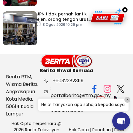
×
JPN tidak pernah lantik
ejen, orang tengah urus
dokumentasi
8 Ogos 2026 10:26 pm
Berita Ehwal Semasa
Berita RTM,
: +60322823119
Wisma Berita,
:
Angkasapuri
portalberita@rtm.gov.my
Kota Media,
×
: Aduan &
Helo! Tanyakan apa sahaja kepada saya.
50614 Kuala
Maklum balas
Lumpur
Hak Cipta Terpelihara @
2026 Radio Televisyen
Hak Cipta
|
Penafian
|
Polisi