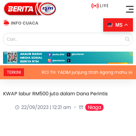
INFO CUACA
MS
 TH
TERKINI
RCI TH: YADIM junjung titah Agong mahu siasatan 
KWAP labur RM500 juta dalam Dana Perintis
22/09/2023 | 12:21 am
Niaga