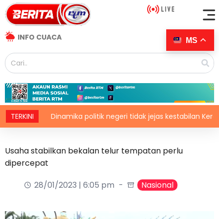
INFO CUACA
MS
TERKINI
Dinamika politik negeri tidak jejas kestabilan Kerajaan Pe
Usaha stabilkan bekalan telur tempatan perlu
dipercepat
28/01/2023 | 6:05 pm
Nasional