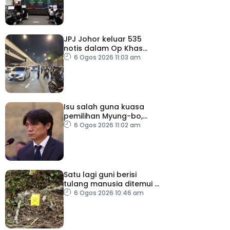
JPJ Johor keluar 535
notis dalam Op Khas
Teknikal, Lampu HID
6 Ogos 2026 11:03 am
Isu salah guna kuasa
pemilihan Myung-bo,
polis gempur pejabat KFA
6 Ogos 2026 11:02 am
Satu lagi guni berisi
tulang manusia ditemui di
Behor Mali, disiasat
6 Ogos 2026 10:46 am
sebagai kes bunuh