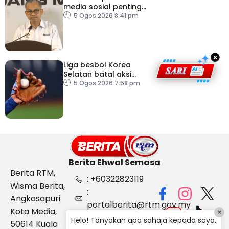
media sosial penting
bendung perbuatan
5 Ogos 2026 8:41 pm
‘copycat’
×
Liga besbol Korea
Selatan batal aksi
susulan gelombang haba
5 Ogos 2026 7:58 pm
Berita Ehwal Semasa
Berita RTM,
: +60322823119
Wisma Berita,
:
Angkasapuri
portalberita@rtm.gov.my
Kota Media,
×
: Aduan &
Helo! Tanyakan apa sahaja kepada saya.
50614 Kuala