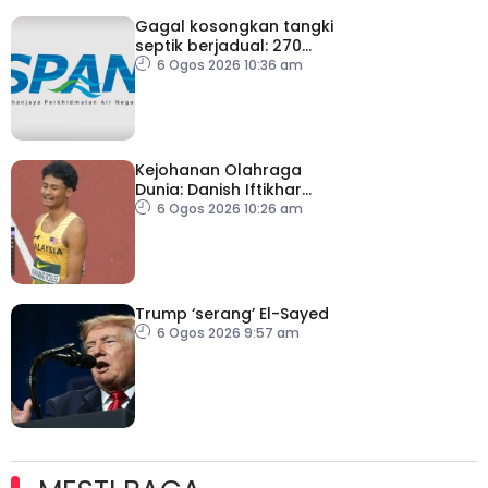
Gagal kosongkan tangki
septik berjadual: 270
premis dikenakan notis
6 Ogos 2026 10:36 am
pematuhan SPAN
Kejohanan Olahraga
Dunia: Danish Iftikhar
cipta sejarah mara ke
6 Ogos 2026 10:26 am
final 100m
Trump ‘serang’ El-Sayed
6 Ogos 2026 9:57 am