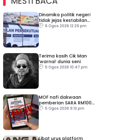
MESTI BACA
Dinamika politik negeri
tidak jejas kestabilan
Kerajaan Perpaduan
6 Ogos 2026 12:29 pm
Persekutuan – TPM Zahid
Terima kasih Cik Man
‘warnai’ dunia seni
5 Ogos 2026 10:47 pm
MOF nafi dakwaan
pemberian SARA RM100
sempena Hari
5 Ogos 2026 9:13 pm
Kebangsaan
Libat urus platform