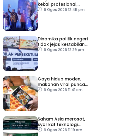
kekal profesional,
berkecuali ketika laksana
6 Ogos 2026 12:45 pm
tugas – TPM Zahid
Dinamika politik negeri
tidak jejas kestabilan
Kerajaan Perpaduan
6 Ogos 2026 12:29 pm
Persekutuan – TPM Zahid
Gaya hidup moden,
makanan viral punca
kolesterol tinggi, penyakit
6 Ogos 2026 11:41 am
jantung meningkat
Saham Asia merosot,
syarikat teknologi
kembali tertekan
6 Ogos 2026 11:19 am