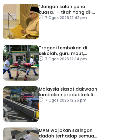
“Jangan salah guna
kuasa,” – titah Yang di-
Pertuan Besar Negeri
7 Ogos 2026 12:42 pm
Sembilan kepada Exco
baharu
Tragedi tembakan di
sekolah, guru maut,
pelajar bunuh diri
7 Ogos 2026 12:34 pm
Malaysia siasat dakwaan
lambakan produk keluli
dari China, Taiwan dan
7 Ogos 2026 12:26 pm
Vietnam
MAG wajibkan saringan
dadah terhadap semua