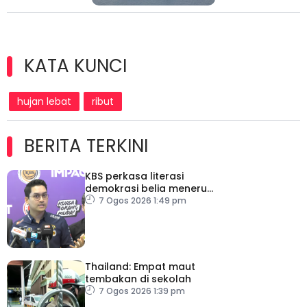
KATA KUNCI
hujan lebat
ribut
BERITA TERKINI
KBS perkasa literasi
demokrasi belia menerusi
Bulan Rakan Demokrasi
7 Ogos 2026 1:49 pm
2026
Thailand: Empat maut
tembakan di sekolah
7 Ogos 2026 1:39 pm