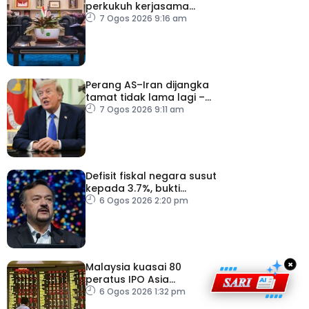
perkukuh kerjasama
sektor pertanian
7 Ogos 2026 9:16 am
Perang AS–Iran dijangka
tamat tidak lama lagi –
Trump
7 Ogos 2026 9:11 am
Defisit fiskal negara susut
kepada 3.7%, bukti
keyakinan pelabur masih
6 Ogos 2026 2:20 pm
kukuh
×
Malaysia kuasai 80
peratus IPO Asia
Tenggara, kumpul AS$1.4
6 Ogos 2026 1:32 pm
bilion separuh pertama