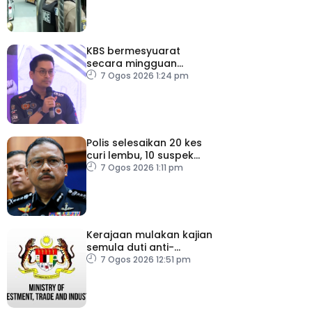
KBS bermesyuarat
secara mingguan
pastikan persiapan F1
7 Ogos 2026 1:24 pm
lancar
Polis selesaikan 20 kes
curi lembu, 10 suspek
diberkas
7 Ogos 2026 1:11 pm
Kerajaan mulakan kajian
semula duti anti-
lambakan import
7 Ogos 2026 12:51 pm
gegelung keluli dari
China, Vietnam