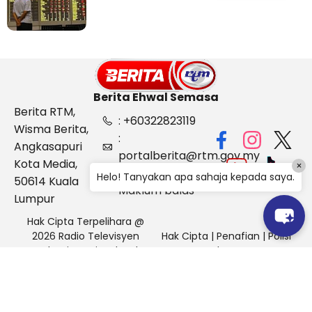
2026
Berita Ehwal Semasa
Berita RTM,
: +60322823119
Wisma Berita,
:
Angkasapuri
portalberita@rtm.gov.my
Kota Media,
×
: Aduan &
Helo! Tanyakan apa sahaja kepada saya.
50614 Kuala
Maklum balas
Lumpur
Hak Cipta Terpelihara @
2026 Radio Televisyen
Hak Cipta
|
Penafian
|
Polisi
Malaysia, Berita Ehwal
Keselamatan
Semasa (BES)