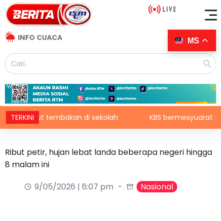
INFO CUACA
MS
 maut tembakan di sekolah
TERKINI
KBS bermesyuarat secara mi
Ribut petir, hujan lebat landa beberapa negeri hingga
8 malam ini
9/05/2026 | 6:07 pm
Nasional