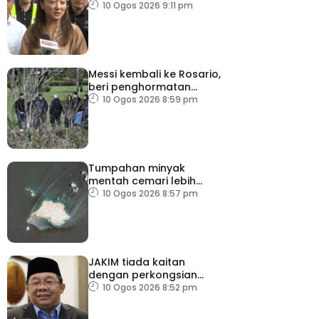
Persekutuan wajar
10 Ogos 2026 9:11 pm
diutamakan
Messi kembali ke Rosario,
beri penghormatan
terakhir buat bapa
10 Ogos 2026 8:59 pm
Tumpahan minyak
mentah cemari lebih
300km persegi perairan
10 Ogos 2026 8:57 pm
Oman
JAKIM tiada kaitan
dengan perkongsian
berkaitan halal HICD
10 Ogos 2026 8:52 pm