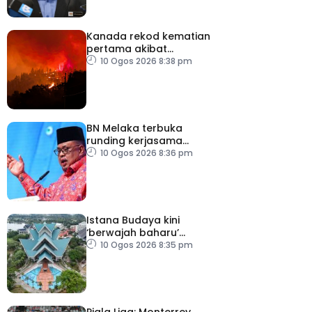
Kanada rekod kematian
pertama akibat
kebakaran hutan
10 Ogos 2026 8:38 pm
BN Melaka terbuka
runding kerjasama
hadapi PRN
10 Ogos 2026 8:36 pm
Istana Budaya kini
‘berwajah baharu’
selepas dinaik taraf
10 Ogos 2026 8:35 pm
Piala Liga: Monterrey