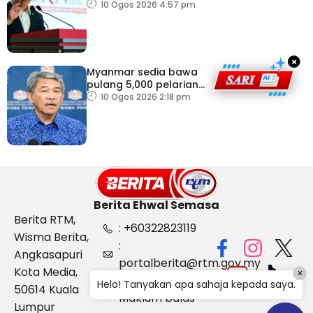
perumahan
10 Ogos 2026 4:57 pm
×
Myanmar sedia bawa
pulang 5,000 pelarian
guna kapal
10 Ogos 2026 2:18 pm
Berita Ehwal Semasa
Berita RTM,
: +60322823119
Wisma Berita,
:
Angkasapuri
portalberita@rtm.gov.my
Kota Media,
×
: Aduan &
Helo! Tanyakan apa sahaja kepada saya.
50614 Kuala
Maklum balas
Lumpur