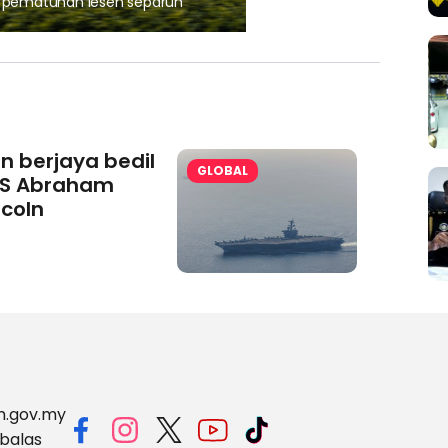
, pematuhan lesen separuh
Ajinomoto (Malaysia) Berh
aminoVITAL® Bersama Pemp
an berjaya bedil
GLOBAL
S Abraham
ncoln
m.gov.my
balas