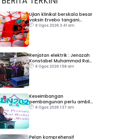
BERITA TERKINI
Ujian klinikal berskala besar
vaksin Ervebo tangani
wabak Ebola
8 Ogos 2026 3:41 am
Renjatan elektrik : Jenazah
Konstabel Muhammad Raimi
selamat dikebumikan
8 Ogos 2026 1:58 am
Keseimbangan
pembangunan perlu ambil
kira lokasi tumpuan
8 Ogos 2026 1:37 am
Pelan komprehensif