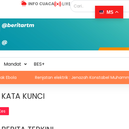
INFO CUACA
MS
Mandat
BES+
Renjatan elektrik : Jenazah Konstabel Muhammad Raimi s
KATA KUNCI
Kes