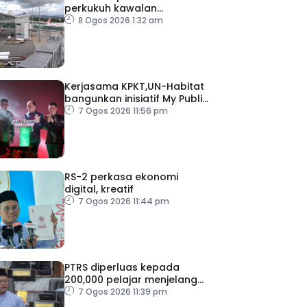
perkukuh kawalan
keselamatan di semua
8 Ogos 2026 1:32 am
lapangan terbang
Kerjasama KPKT,UN-Habitat
bangunkan inisiatif My Public
Space
7 Ogos 2026 11:56 pm
RS-2 perkasa ekonomi
digital, kreatif
7 Ogos 2026 11:44 pm
PTRS diperluas kepada
200,000 pelajar menjelang
2030
7 Ogos 2026 11:39 pm