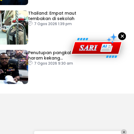
ad Perkasa SCORE Marathon 2026 Melalui Kerjasama
engaruh Larian Antarabangsa
Thailand: Empat maut
tembakan di sekolah
7 Ogos 2026 1:39 pm
×
Penutupan pangkalan
haram kekang
penyeludupan di Kelantan
7 Ogos 2026 9:30 am
×