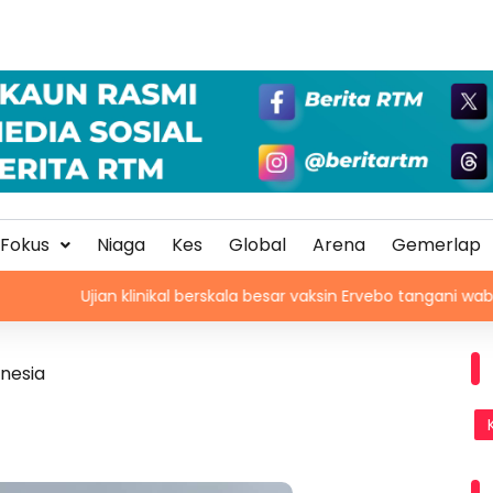
Fokus
Niaga
Kes
Global
Arena
Gemerlap
jian klinikal berskala besar vaksin Ervebo tangani wabak Ebola
nesia