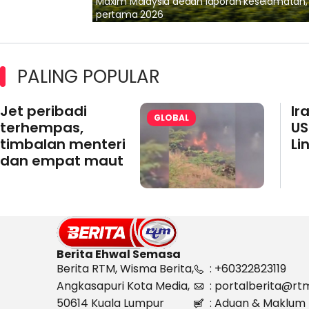
lalui Kerjasama
Maxim Malaysia dedah laporan keselamatan
pertama 2026
PALING POPULAR
Jet peribadi
Ir
GLOBAL
terhempas,
US
timbalan menteri
Li
dan empat maut
Berita Ehwal Semasa
Berita RTM, Wisma Berita,
: +60322823119
Angkasapuri Kota Media,
: portalberita@rt
50614 Kuala Lumpur
: Aduan & Maklum 