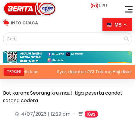
INFO CUACA
MS
ktiviti luar
TERKINI
Syor, dapatan RCI Tabung Haji disiasat ta
Bot karam: Seorang kru maut, tiga peserta candat
sotong cedera
4/07/2026 | 12:29 pm
Kes