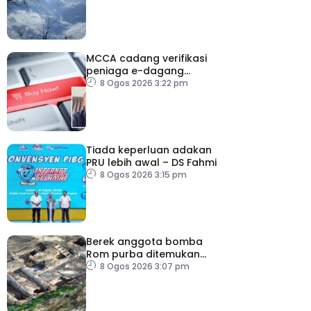
MCCA cadang verifikasi
peniaga e-dagang
tangani lambakan
8 Ogos 2026 3:22 pm
produk import
Tiada keperluan adakan
PRU lebih awal – DS Fahmi
8 Ogos 2026 3:15 pm
Berek anggota bomba
Rom purba ditemukan
berhampiran Colosseum
8 Ogos 2026 3:07 pm