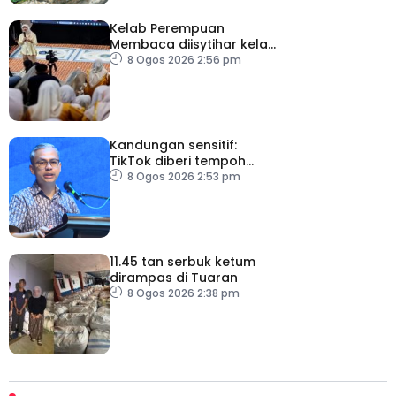
Kelab Perempuan
Membaca diisytihar kelab
membaca terbesar di
8 Ogos 2026 2:56 pm
Malaysia
Kandungan sensitif:
TikTok diberi tempoh
perkukuh sistem
8 Ogos 2026 2:53 pm
moderasi
11.45 tan serbuk ketum
dirampas di Tuaran
8 Ogos 2026 2:38 pm