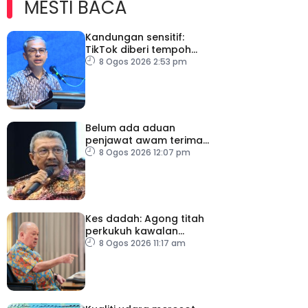
MESTI BACA
Kandungan sensitif:
TikTok diberi tempoh
perkukuh sistem
8 Ogos 2026 2:53 pm
moderasi
Belum ada aduan
penjawat awam terima
tekanan daripada ahli
8 Ogos 2026 12:07 pm
politik
Kes dadah: Agong titah
perkukuh kawalan
lapangan terbang, pintu
8 Ogos 2026 11:17 am
masuk negara