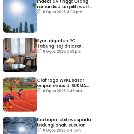
Indeks UV tinggi: Orang
ramai disaran pilih waktu
sesuai untuk aktiviti luar
8 Ogos 2026 4:00 pm
Syor, dapatan RCI
Tabung Haji disiasat
tanpa kompromi – PM
8 Ogos 2026 3:53 pm
Olahraga WPKL sasar
empat emas di SUKMA
2026
8 Ogos 2026 3:46 pm
Ibu bapa lebih waspada
lindungi anak, susulan
indeks UV sangat tinggi
8 Ogos 2026 3:41 pm