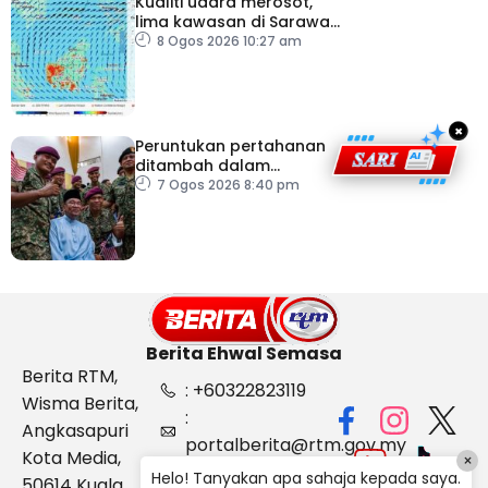
Kualiti udara merosot,
lima kawasan di Sarawak
catat IPU tidak sihat
8 Ogos 2026 10:27 am
×
Peruntukan pertahanan
ditambah dalam
Belanjawan 2027
7 Ogos 2026 8:40 pm
Berita Ehwal Semasa
Berita RTM,
: +60322823119
Wisma Berita,
:
Angkasapuri
portalberita@rtm.gov.my
Kota Media,
×
: Aduan &
Helo! Tanyakan apa sahaja kepada saya.
50614 Kuala