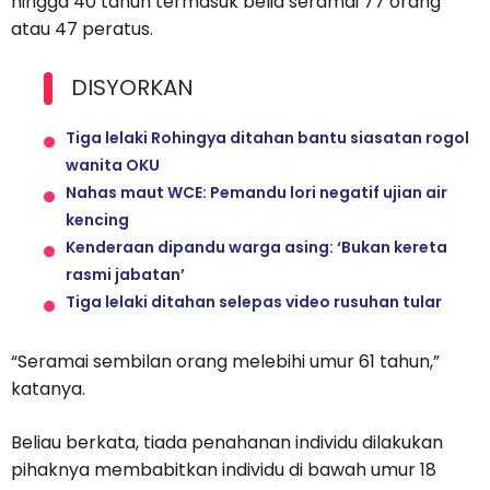
hingga 40 tahun termasuk belia seramai 77 orang
atau 47 peratus.
DISYORKAN
Tiga lelaki Rohingya ditahan bantu siasatan rogol
wanita OKU
Nahas maut WCE: Pemandu lori negatif ujian air
kencing
Kenderaan dipandu warga asing: ‘Bukan kereta
rasmi jabatan’
Tiga lelaki ditahan selepas video rusuhan tular
“Seramai sembilan orang melebihi umur 61 tahun,”
katanya.
Beliau berkata, tiada penahanan individu dilakukan
pihaknya membabitkan individu di bawah umur 18