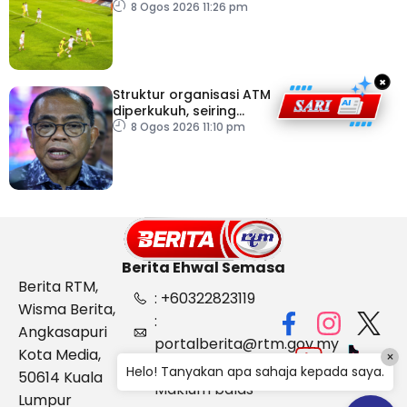
ASEAN Cup
8 Ogos 2026 11:26 pm
×
Struktur organisasi ATM
diperkukuh, seiring
pemodenan aset
8 Ogos 2026 11:10 pm
pertahanan
Berita Ehwal Semasa
Berita RTM,
: +60322823119
Wisma Berita,
:
Angkasapuri
portalberita@rtm.gov.my
Kota Media,
×
: Aduan &
Helo! Tanyakan apa sahaja kepada saya.
50614 Kuala
Maklum balas
Lumpur