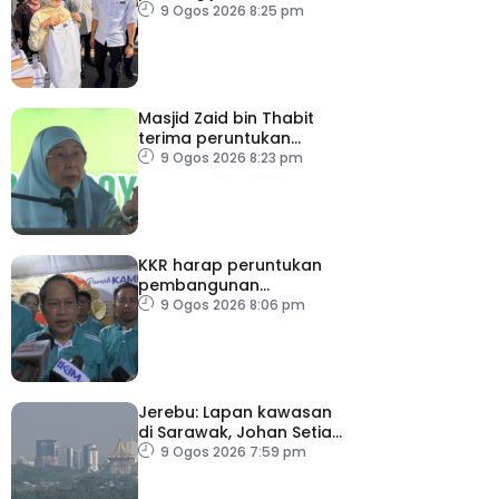
pendapatan, bantu
9 Ogos 2026 8:25 pm
keluarga berjimat –
Fadhlina
Masjid Zaid bin Thabit
terima peruntukan
RM100,000
9 Ogos 2026 8:23 pm
KKR harap peruntukan
pembangunan
ditingkatkan
9 Ogos 2026 8:06 pm
Jerebu: Lapan kawasan
di Sarawak, Johan Setia
di Selangor catat IPU
9 Ogos 2026 7:59 pm
tidak sihat