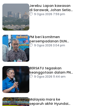
Jerebu: Lapan kawasan
di Sarawak, Johan Setia
di Selangor catat IPU
9 Ogos 2026 7:59 pm
tidak sihat
PM beri komitmen
persempadanan DUN
Sarawak, minta laporan
9 Ogos 2026 3:04 pm
SPR – Datuk Seri Fahmi
BERSATU tegaskan
keanggotaan dalam PN
masih sah
9 Ogos 2026 11:44 am
Malaysia mara ke
separuh akhir Hyundai