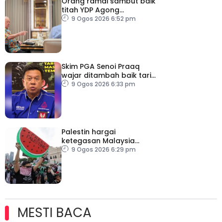
Orang ramai sambut baik
titah YDP Agong
berhubung RCI TH
9 Ogos 2026 6:52 pm
Skim PGA Senoi Praaq
wajar ditambah baik tarik
minat belia orang asli
9 Ogos 2026 6:33 pm
Palestin hargai
ketegasan Malaysia
halang laluan transit ke
9 Ogos 2026 6:29 pm
Israel
MESTI BACA