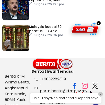
keyakinan pelabur masih
6 Ogos 2026 2:20 pm
kukuh
×
Malaysia kuasai 80
peratus IPO Asia
Tenggara, kumpul AS$1.4
6 Ogos 2026 1:32 pm
bilion separuh pertama
2026
Berita Ehwal Semasa
Berita RTM,
: +60322823119
Wisma Berita,
:
Angkasapuri
portalberita@rtm.gov.my
Kota Media,
×
: Aduan &
Helo! Tanyakan apa sahaja kepada saya.
50614 Kuala
Maklum balas