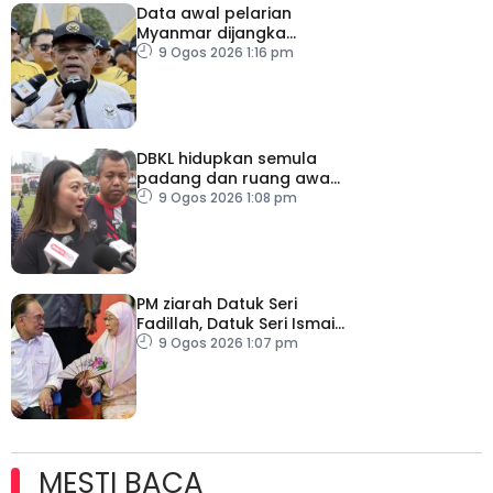
Data awal pelarian
Myanmar dijangka
diperoleh suku keempat
9 Ogos 2026 1:16 pm
2026
DBKL hidupkan semula
padang dan ruang awam
untuk semua golongan
9 Ogos 2026 1:08 pm
PM ziarah Datuk Seri
Fadillah, Datuk Seri Ismail
Sabri di IJN
9 Ogos 2026 1:07 pm
MESTI BACA