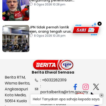
bergantung penerimaan
AS – IRGC
8 Ogos 2026 10:28 pm
×
JPN tidak pernah lantik
ejen, orang tengah urus
dokumentasi
8 Ogos 2026 10:26 pm
Berita Ehwal Semasa
Berita RTM,
: +60322823119
Wisma Berita,
:
Angkasapuri
portalberita@rtm.gov.my
Kota Media,
×
: Aduan &
Helo! Tanyakan apa sahaja kepada saya.
50614 Kuala
Maklum balas