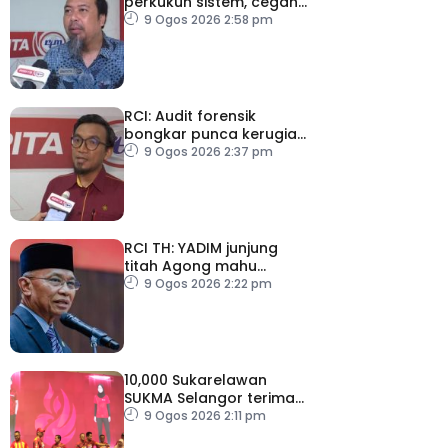
perkukuh sistem, cegah
kesilapan berulang
9 Ogos 2026 2:58 pm
RCI: Audit forensik
bongkar punca kerugian,
kelemahan tadbir urus TH
9 Ogos 2026 2:37 pm
RCI TH: YADIM junjung
titah Agong mahu
siasatan tanpa
9 Ogos 2026 2:22 pm
kompromi
10,000 Sukarelawan
SUKMA Selangor terima
elaun RM100 sehari
9 Ogos 2026 2:11 pm