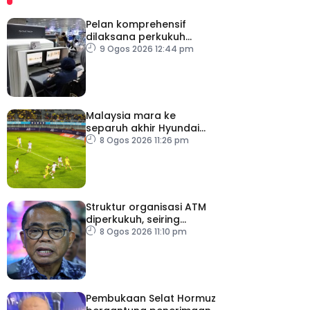
Pelan komprehensif
dilaksana perkukuh
keselamatan
9 Ogos 2026 12:44 pm
pemeriksaan bagasi di
KLIA
Malaysia mara ke
separuh akhir Hyundai
ASEAN Cup
8 Ogos 2026 11:26 pm
Struktur organisasi ATM
diperkukuh, seiring
pemodenan aset
8 Ogos 2026 11:10 pm
pertahanan
Pembukaan Selat Hormuz