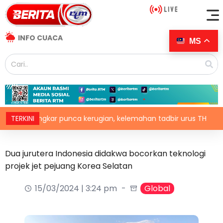
INFO CUACA
MS
ik bongkar punca kerugian, kelemahan tadbir urus TH
TERKINI
RCI
Dua jurutera Indonesia didakwa bocorkan teknologi
projek jet pejuang Korea Selatan
15/03/2024 | 3:24 pm
Global