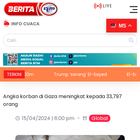
INFO CUACA
MS
inal 100m
TERKINI
Trump ‘serang’ El-Sayed
El-Sayed cip
Angka korban di Gaza meningkat kepada 33,797
orang
15/04/2024 | 6:00 pm
Global