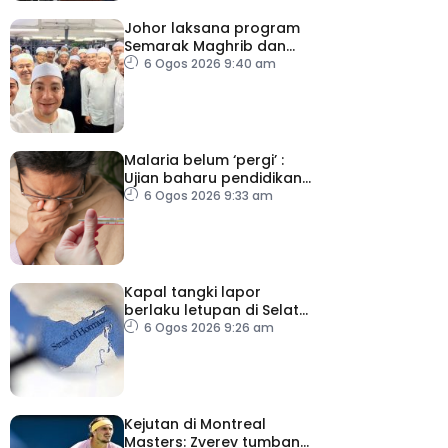
Johor laksana program
Semarak Maghrib dan
Isyak perkasa solat
6 Ogos 2026 9:40 am
berjemaah
Malaria belum ‘pergi’ :
Ujian baharu pendidikan
perubatan dan sistem
6 Ogos 2026 9:33 am
kesihatan
Kapal tangki lapor
berlaku letupan di Selat
Hormuz ketika Iran-Oman
6 Ogos 2026 9:26 am
berunding
Kejutan di Montreal
Masters: Zverev tumbang,