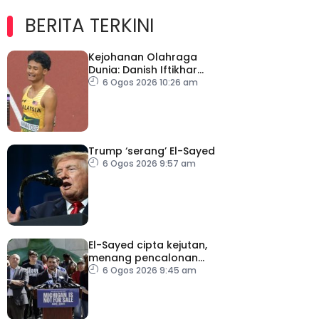
BERITA TERKINI
Kejohanan Olahraga
Dunia: Danish Iftikhar
cipta sejarah mara ke
6 Ogos 2026 10:26 am
final 100m
Trump ‘serang’ El-Sayed
6 Ogos 2026 9:57 am
El-Sayed cipta kejutan,
menang pencalonan
Senat AS di Michigan
6 Ogos 2026 9:45 am