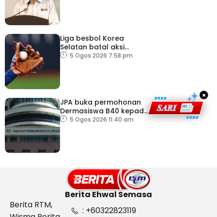
‘copycat’
Liga besbol Korea
Selatan batal aksi
susulan gelombang haba
5 Ogos 2026 7:58 pm
×
JPA buka permohonan
Dermasiswa B40 kepada
lepasan SPM
5 Ogos 2026 11:40 am
Berita Ehwal Semasa
Berita RTM,
: +60322823119
Wisma Berita,