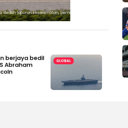
, pematuhan lesen separuh
Ajinomoto (Malaysia) Berh
aminoVITAL® Bersama Pemp
an berjaya bedil
GLOBAL
S Abraham
ncoln