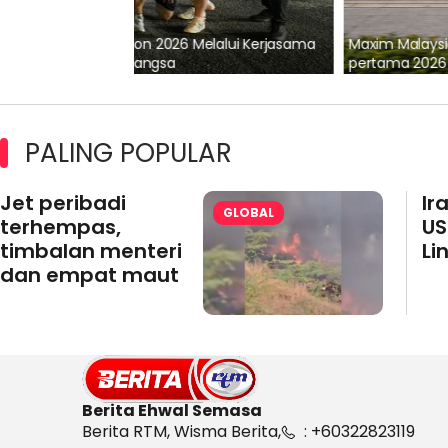
lalui Kerjasama
Maxim Malaysia dedah laporan keselamatan
pertama 2026
PALING POPULAR
Jet peribadi
Ir
GLOBAL
terhempas,
US
timbalan menteri
Li
dan empat maut
Berita Ehwal Semasa
Berita RTM, Wisma Berita,
: +60322823119