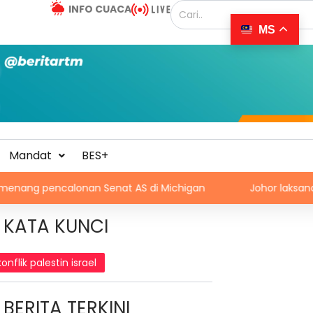
INFO CUACA
MS
Mandat
BES+
calonan Senat AS di Michigan
Johor laksana program Se
KATA KUNCI
konflik palestin israel
BERITA TERKINI