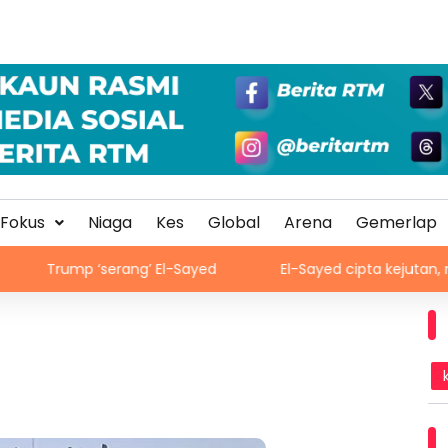
Fokus
Niaga
Kes
Global
Arena
Gemerlap
 ‘serang’ El-Sayed
El-Sayed cipta kejutan, menang pen