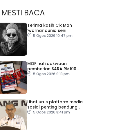
MESTI BACA
Terima kasih Cik Man
‘warnai’ dunia seni
5 Ogos 2026 10:47 pm
MOF nafi dakwaan
pemberian SARA RM100
sempena Hari Kebangsaan
5 Ogos 2026 9:13 pm
Libat urus platform media
sosial penting bendung
perbuatan ‘copycat’
5 Ogos 2026 8:41 pm