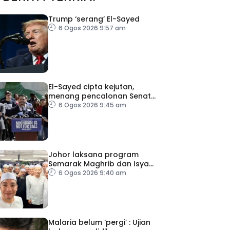
Trump ‘serang’ El-Sayed
6 Ogos 2026 9:57 am
El-Sayed cipta kejutan,
menang pencalonan Senat
AS di Michigan
6 Ogos 2026 9:45 am
Johor laksana program
Semarak Maghrib dan Isyak
perkasa solat berjemaah
6 Ogos 2026 9:40 am
Malaria belum ‘pergi’ : Ujian