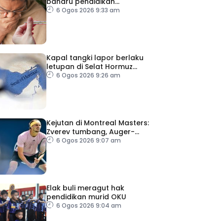
baharu pendidikan
perubatan dan sistem
6 Ogos 2026 9:33 am
kesihatan
Kapal tangki lapor berlaku
letupan di Selat Hormuz
ketika Iran-Oman berunding
6 Ogos 2026 9:26 am
Kejutan di Montreal Masters:
Zverev tumbang, Auger-
Aliasime tarik diri
6 Ogos 2026 9:07 am
Elak buli meragut hak
pendidikan murid OKU
6 Ogos 2026 9:04 am