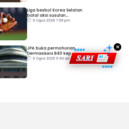
Liga besbol Korea Selatan
ad Perkasa SCORE Marathon 2026 Melalui Kerjasama
batal aksi susulan
engaruh Larian Antarabangsa
gelombang haba
5 Ogos 2026 7:58 pm
×
JPA buka permohonan
Dermasiswa B40 kepada
lepasan SPM
5 Ogos 2026 11:40 am