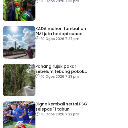
10 Ogos 2026 7:33 pm
KADA mohon tambahan
RM1 juta hadapi cuaca
panas
10 Ogos 2026 7:27 pm
Pahang rujuk pakar
sebelum tebang pokok
tua, uzur
10 Ogos 2026 7:23 pm
Digne kembali sertai PSG
selepas 11 tahun
10 Ogos 2026 7:22 pm