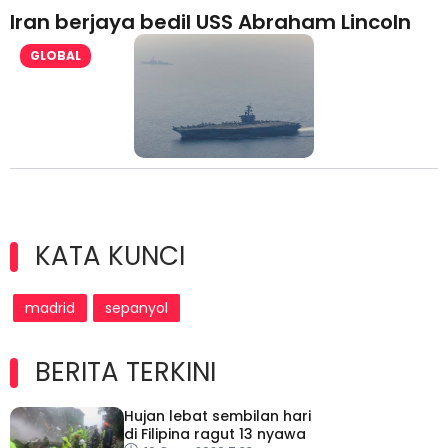
Iran berjaya bedil USS Abraham Lincoln
GLOBAL
KATA KUNCI
madrid
sepanyol
BERITA TERKINI
Hujan lebat sembilan hari
di Filipina ragut 13 nyawa