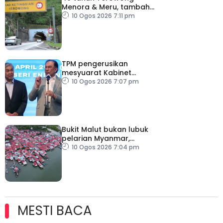
Menora & Meru, tambah
baik dan selenggara elak
10 Ogos 2026 7:11 pm
risiko keselamatan
TPM pengerusikan
mesyuarat Kabinet
sepanjang ketiadaan PM
10 Ogos 2026 7:07 pm
Bukit Malut bukan lubuk
pelarian Myanmar,
majoriti penduduk
10 Ogos 2026 7:04 pm
warganegara Malaysia
MESTI BACA