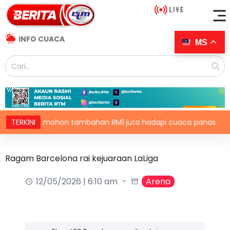
INFO CUACA
MS
KADA mohon tambahan RM1 juta hadapi cuaca panas
TERKINI
P
Ragam Barcelona rai kejuaraan LaLiga
12/05/2026 | 6:10 am
Arena