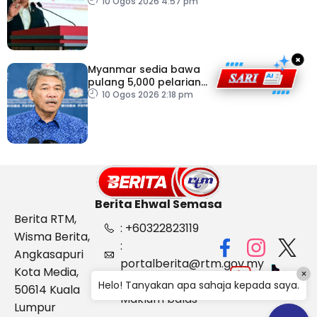
perumahan
10 Ogos 2026 4:57 pm
×
Myanmar sedia bawa
pulang 5,000 pelarian
guna kapal
10 Ogos 2026 2:18 pm
Berita Ehwal Semasa
Berita RTM,
: +60322823119
Wisma Berita,
:
Angkasapuri
portalberita@rtm.gov.my
Kota Media,
×
: Aduan &
Helo! Tanyakan apa sahaja kepada saya.
50614 Kuala
Maklum balas
Lumpur