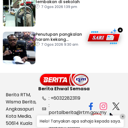
tembakan di sekolah
7 Ogos 2026 1:39 pm
×
Penutupan pangkalan
haram kekang
penyeludupan di
7 Ogos 2026 9:30 am
Kelantan
Berita Ehwal Semasa
Berita RTM,
: +60322823119
Wisma Berita,
:
Angkasapuri
portalberita@rtm.gov.my
Kota Media,
×
: Aduan &
Helo! Tanyakan apa sahaja kepada saya.
50614 Kuala
Maklum balas