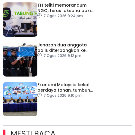
TH teliti memorandum
NGO, terus laksana baki
syor RCI
7 Ogos 2026 9:24 pm
Jenazah dua anggota
polis diterbangkan ke
Kelantan
7 Ogos 2026 9:12 pm
Ekonomi Malaysia kekal
berdaya tahan, tumbuh
5.6 peratus
7 Ogos 2026 9:10 pm
MESTI BACA