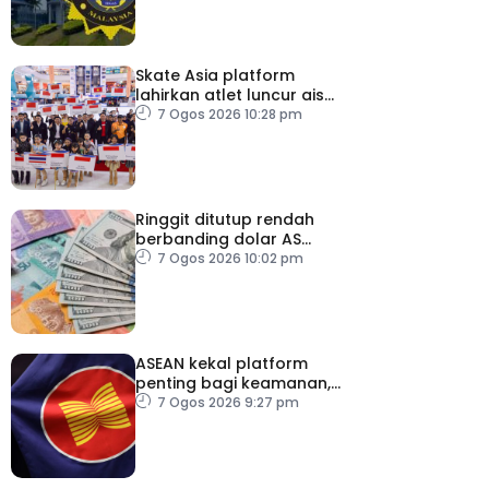
Skate Asia platform
lahirkan atlet luncur ais
negara
7 Ogos 2026 10:28 pm
Ringgit ditutup rendah
berbanding dolar AS
menjelang pengumuman
7 Ogos 2026 10:02 pm
data pasaran buruh AS
ASEAN kekal platform
penting bagi keamanan,
kestabilan serantau –
7 Ogos 2026 9:27 pm
Menteri Luar Kemboja