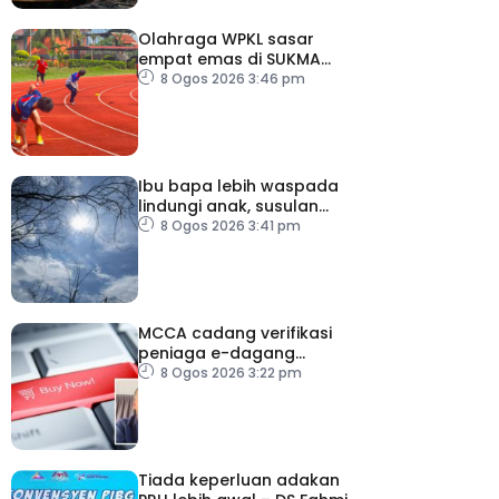
Olahraga WPKL sasar
empat emas di SUKMA
2026
8 Ogos 2026 3:46 pm
Ibu bapa lebih waspada
lindungi anak, susulan
indeks UV sangat tinggi
8 Ogos 2026 3:41 pm
MCCA cadang verifikasi
peniaga e-dagang
tangani lambakan
8 Ogos 2026 3:22 pm
produk import
Tiada keperluan adakan