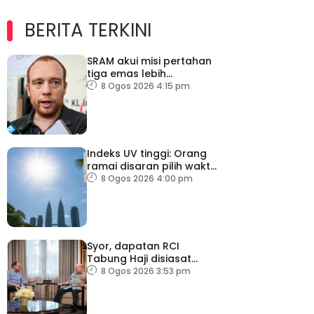
BERITA TERKINI
SRAM akui misi pertahan
tiga emas lebih
mencabar
8 Ogos 2026 4:15 pm
Indeks UV tinggi: Orang
ramai disaran pilih waktu
sesuai untuk aktiviti luar
8 Ogos 2026 4:00 pm
Syor, dapatan RCI
Tabung Haji disiasat
tanpa kompromi – PM
8 Ogos 2026 3:53 pm