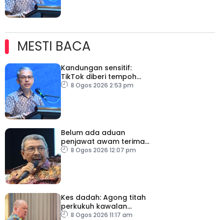
MESTI BACA
Kandungan sensitif:
TikTok diberi tempoh
perkukuh sistem
8 Ogos 2026 2:53 pm
moderasi
Belum ada aduan
penjawat awam terima
tekanan daripada ahli
8 Ogos 2026 12:07 pm
politik
Kes dadah: Agong titah
perkukuh kawalan
lapangan terbang, pintu
8 Ogos 2026 11:17 am