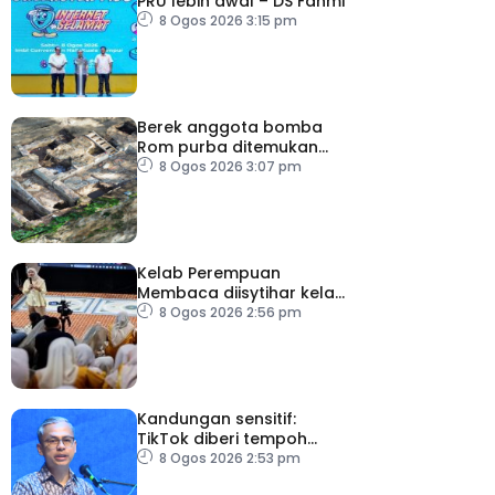
PRU lebih awal – DS Fahmi
8 Ogos 2026 3:15 pm
Berek anggota bomba
Rom purba ditemukan
berhampiran Colosseum
8 Ogos 2026 3:07 pm
Kelab Perempuan
Membaca diisytihar kelab
membaca terbesar di
8 Ogos 2026 2:56 pm
Malaysia
Kandungan sensitif:
TikTok diberi tempoh
perkukuh sistem
8 Ogos 2026 2:53 pm
moderasi