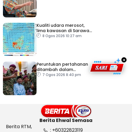
masuk negara
Kualiti udara merosot,
lima kawasan di Sarawak
catat IPU tidak sihat
8 Ogos 2026 10:27 am
×
Peruntukan pertahanan
ditambah dalam
Belanjawan 2027
7 Ogos 2026 8:40 pm
Berita Ehwal Semasa
Berita RTM,
: +60322823119