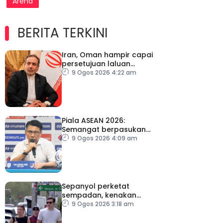
Arena
BERITA TERKINI
Iran, Oman hampir capai
persetujuan laluan
sementara Selat Hormuz
9 Ogos 2026 4:22 am
Piala ASEAN 2026:
Semangat berpasukan
kunci Harimau Malaya ke
9 Ogos 2026 4:09 am
separuh akhir
Sepanyol perketat
sempadan, kenakan
pemeriksaan ketibaan
9 Ogos 2026 3:18 am
dari Itali