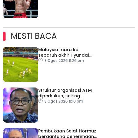
MESTI BACA
Malaysia mara ke
separuh akhir Hyundai
ASEAN Cup
8 Ogos 2026 11:26 pm
Struktur organisasi ATM
diperkukuh, seiring
pemodenan aset
8 Ogos 2026 11:10 pm
pertahanan
Pembukaan Selat Hormuz
bergantung penerimaan