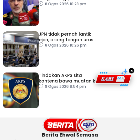
AS – IRGC
8 Ogos 2026 10:28 pm
JPN tidak pernah lantik
ejen, orang tengah urus
dokumentasi
8 Ogos 2026 10:26 pm
×
Tindakan AKPS sita
kontena bawa muatan ke
Israel bukti ketegasan
8 Ogos 2026 9:54 pm
Malaysia
Berita Ehwal Semasa