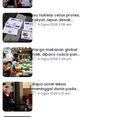
Isu nuklear cetus protes,
rakyat Jepun desak
dasar dikaji semula
9 Ogos 2026 3:06 am
Harga makanan global
naik, dipacu cuaca panas
dan ketegangan
9 Ogos 2026 2:48 am
geopolitik
Bapa Lionel Messi
meninggal dunia pada
usia 68 tahun
9 Ogos 2026 2:31 am