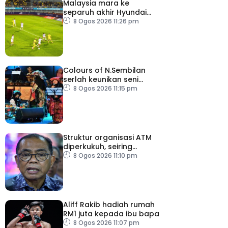
Malaysia mara ke
separuh akhir Hyundai
ASEAN Cup
8 Ogos 2026 11:26 pm
Colours of N.Sembilan
serlah keunikan seni
budaya negeri beradat
8 Ogos 2026 11:15 pm
Struktur organisasi ATM
diperkukuh, seiring
pemodenan aset
8 Ogos 2026 11:10 pm
pertahanan
Aliff Rakib hadiah rumah
RM1 juta kepada ibu bapa
8 Ogos 2026 11:07 pm