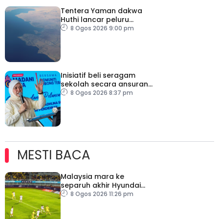
Tentera Yaman dakwa
Huthi lancar peluru
berpandu ke arah Laut
8 Ogos 2026 9:00 pm
Merah
Inisiatif beli seragam
sekolah secara ansuran
ringankan beban ibu
8 Ogos 2026 8:37 pm
bapa
MESTI BACA
Malaysia mara ke
separuh akhir Hyundai
ASEAN Cup
8 Ogos 2026 11:26 pm