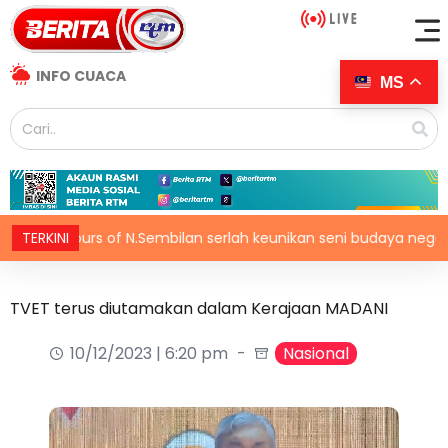
INFO CUACA
MS
Colours of N.Sembilan serlah keunikan seni budaya negeri berad
TERKINI
TVET terus diutamakan dalam Kerajaan MADANI
10/12/2023 | 6:20 pm
Nasional