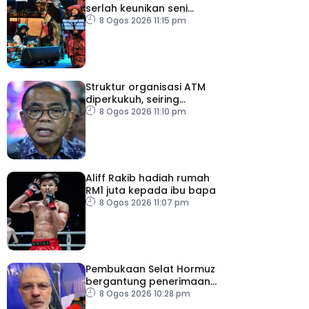
serlah keunikan seni
budaya negeri beradat
8 Ogos 2026 11:15 pm
Struktur organisasi ATM
diperkukuh, seiring
pemodenan aset
8 Ogos 2026 11:10 pm
pertahanan
Aliff Rakib hadiah rumah
RM1 juta kepada ibu bapa
8 Ogos 2026 11:07 pm
Pembukaan Selat Hormuz
bergantung penerimaan
AS – IRGC
8 Ogos 2026 10:28 pm