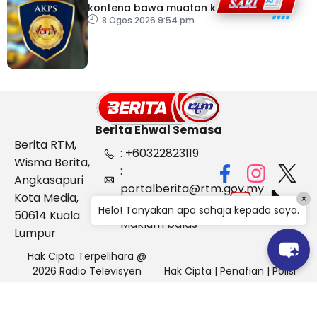
kontena bawa muatan ke
Israel bukti ketegasan
8 Ogos 2026 9:54 pm
Malaysia
Berita Ehwal Semasa
Berita RTM,
: +60322823119
Wisma Berita,
:
Angkasapuri
portalberita@rtm.gov.my
Kota Media,
×
: Aduan &
Helo! Tanyakan apa sahaja kepada saya.
50614 Kuala
Maklum balas
Lumpur
Hak Cipta Terpelihara @
2026 Radio Televisyen
Hak Cipta
|
Penafian
|
Polisi
Malaysia, Berita Ehwal
Keselamatan
Semasa (BES)