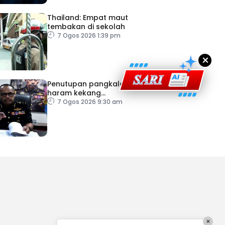
Thailand: Empat maut
tembakan di sekolah
7 Ogos 2026 1:39 pm
×
Penutupan pangkalan
haram kekang
penyeludupan di Kelantan
7 Ogos 2026 9:30 am
×