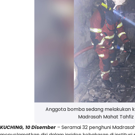
Anggota bomba sedang melakukan ke
Madrasah Mahat Tahfiz
KUCHING, 10 Disember
– Seramai 32 penghuni Madrasah
menyelamatkan diri dalam insiden kebakaran di institusi 