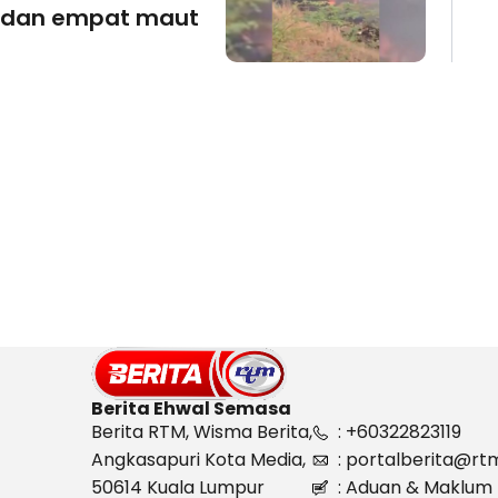
dan empat maut
Berita Ehwal Semasa
Berita RTM, Wisma Berita,
: +60322823119
Angkasapuri Kota Media,
: portalberita@rt
50614 Kuala Lumpur
: Aduan & Maklum 