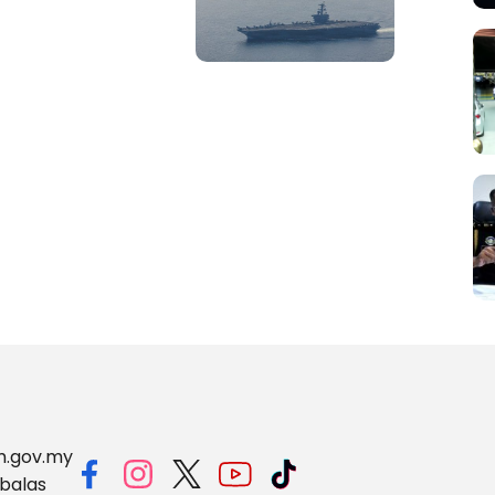
m.gov.my
balas