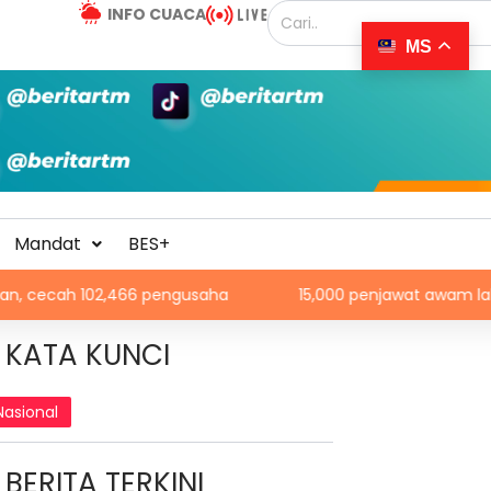
INFO CUACA
MS
Mandat
BES+
02,466 pengusaha
15,000 penjawat awam laksana HBH seti
KATA KUNCI
Nasional
BERITA TERKINI