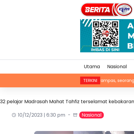
Utama
Nasional
alam kartrij vape antara dadah dirampas, seorang lelaki ditaha
TERKINI
32 pelajar Madrasah Mahat Tahfiz terselamat kebakara
10/12/2023 | 6:30 pm
Nasional