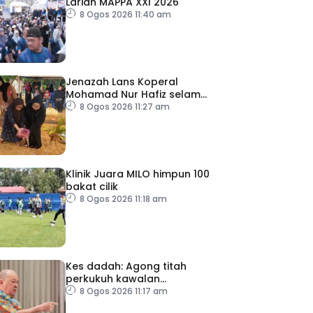
Larian MAPPA XXI 2026
8 Ogos 2026 11:40 am
Jenazah Lans Koperal
Mohamad Nur Hafiz selamat
dikebumikan
8 Ogos 2026 11:27 am
Klinik Juara MILO himpun 100
bakat cilik
8 Ogos 2026 11:18 am
Kes dadah: Agong titah
perkukuh kawalan
lapangan terbang, pintu
8 Ogos 2026 11:17 am
masuk negara