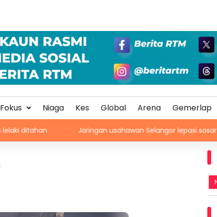
Fokus
Niaga
Kes
Global
Arena
Gemerlap
n
Jaringan usahawan Selangor lepasi sasaran, cecah 1
n