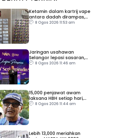
Ketamin dalam kartrij vape
antara dadah dirampas,
seorang lelaki ditahan
8 Ogos 2026 11:53 am
Jaringan usahawan
Selangor lepasi sasaran,
cecah 102,466 pengusaha
8 Ogos 2026 11:46 am
15,000 penjawat awam
laksana HBH setiap hari,
impak pelaksanaan diteliti
8 Ogos 2026 11:44 am
Lebih 13,000 meriahkan