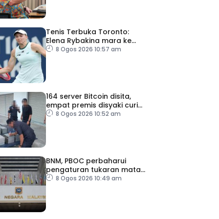
Tenis Terbuka Toronto:
Elena Rybakina mara ke
pusingan keempat
8 Ogos 2026 10:57 am
164 server Bitcoin disita,
empat premis disyaki curi
elektrik
8 Ogos 2026 10:52 am
BNM, PBOC perbaharui
pengaturan tukaran mata
wang hingga 2031
8 Ogos 2026 10:49 am