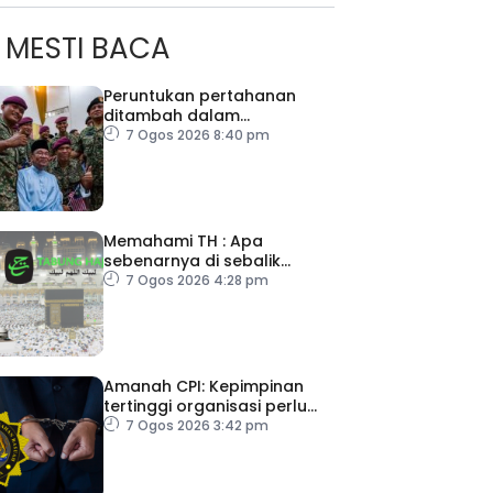
MESTI BACA
Peruntukan pertahanan
ditambah dalam
Belanjawan 2027
7 Ogos 2026 8:40 pm
Memahami TH : Apa
ad Perkasa SCORE Marathon 2026 Melalui Kerjasama
sebenarnya di sebalik
engaruh Larian Antarabangsa
angka
7 Ogos 2026 4:28 pm
Amanah CPI: Kepimpinan
tertinggi organisasi perlu
pacu reformasi radikal
7 Ogos 2026 3:42 pm