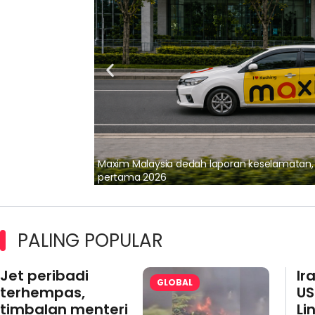
lalui Kerjasama
Maxim Malaysia dedah laporan keselamatan
pertama 2026
PALING POPULAR
Jet peribadi
Ir
GLOBAL
terhempas,
US
timbalan menteri
Li