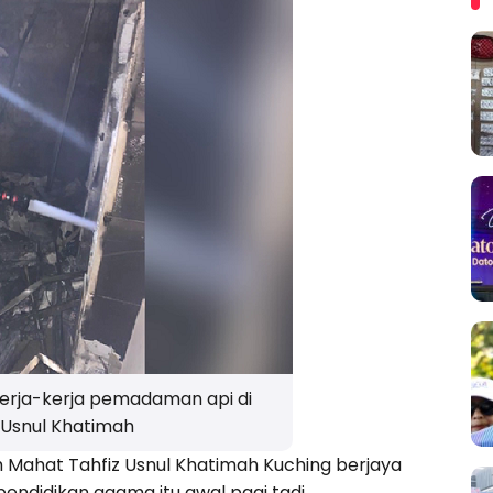
rja-kerja pemadaman api di
 Usnul Khatimah
 Mahat Tahfiz Usnul Khatimah Kuching berjaya
pendidikan agama itu awal pagi tadi.