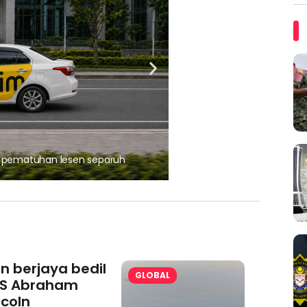
, pematuhan lesen separuh
Ajinomoto (Malaysia) Berh
aminoVITAL® Bersama Pemp
an berjaya bedil
GLOBAL
S Abraham
ncoln