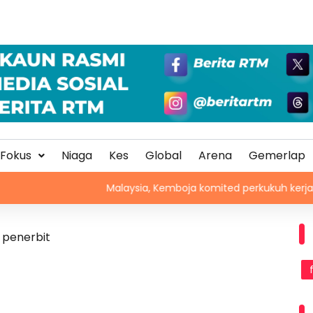
Fokus
Niaga
Kes
Global
Arena
Gemerlap
Malaysia, Kemboja komited perkukuh kerjasama per
 penerbit