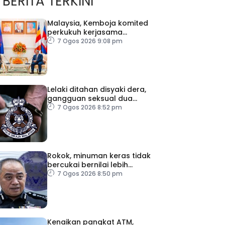
BERITA TERKINI
Malaysia, Kemboja komited
perkukuh kerjasama
pertahanan
7 Ogos 2026 9:08 pm
Lelaki ditahan disyaki dera,
gangguan seksual dua
anak kandung
7 Ogos 2026 8:52 pm
Rokok, minuman keras tidak
bercukai bernilai lebih
RM64,000 dirampas polis
7 Ogos 2026 8:50 pm
Perak
Kenaikan pangkat ATM,