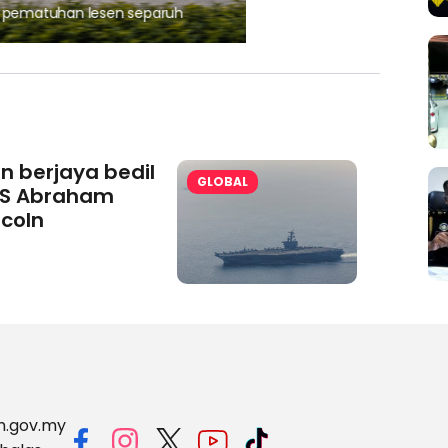
, pematuhan lesen separuh
Ajinomoto (Malaysia) Berh
aminoVITAL® Bersama Pemp
an berjaya bedil
GLOBAL
S Abraham
ncoln
m.gov.my