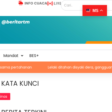
INFO CUACA
MS
Mandat
BES+
tahanan
Lelaki ditahan disyaki dera, gangguan seksual 
KATA KUNCI
finas