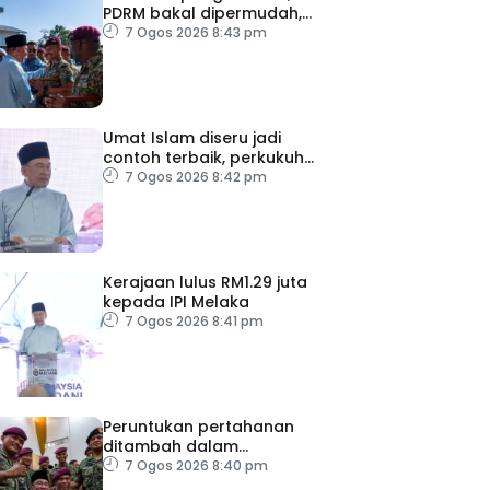
PDRM bakal dipermudah,
dipercepat
7 Ogos 2026 8:43 pm
Umat Islam diseru jadi
contoh terbaik, perkukuh
keharmonian
7 Ogos 2026 8:42 pm
Kerajaan lulus RM1.29 juta
kepada IPI Melaka
7 Ogos 2026 8:41 pm
Peruntukan pertahanan
ditambah dalam
Belanjawan 2027
7 Ogos 2026 8:40 pm