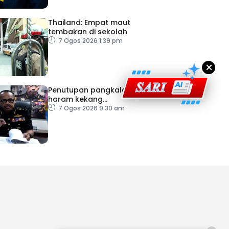
ad Perkasa SCORE Marathon 2026 Melalui Kerjasama
engaruh Larian Antarabangsa
Thailand: Empat maut
tembakan di sekolah
7 Ogos 2026 1:39 pm
×
Penutupan pangkalan
haram kekang
penyeludupan di Kelantan
7 Ogos 2026 9:30 am