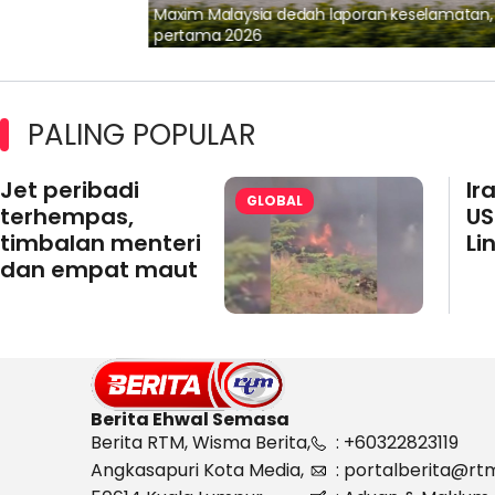
lalui Kerjasama
Maxim Malaysia dedah laporan keselamatan
pertama 2026
PALING POPULAR
Jet peribadi
Ir
GLOBAL
terhempas,
US
timbalan menteri
Li
dan empat maut
Berita Ehwal Semasa
Berita RTM, Wisma Berita,
: +60322823119
Angkasapuri Kota Media,
: portalberita@rt