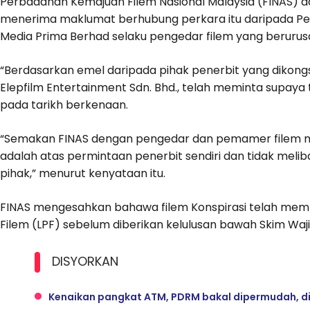
Perbadanan Kemajuan Filem Nasional Malaysia (FINAS) 
menerima maklumat berhubung perkara itu daripada Pe
Media Prima Berhad selaku pengedar filem yang berur
“Berdasarkan emel daripada pihak penerbit yang dikongs
Elepfilm Entertainment Sdn. Bhd., telah meminta supaya
pada tarikh berkenaan.
“Semakan FINAS dengan pengedar dan pemamer filem 
adalah atas permintaan penerbit sendiri dan tidak me
pihak,” menurut kenyataan itu.
FINAS mengesahkan bahawa filem Konspirasi telah mem
Filem (LPF) sebelum diberikan kelulusan bawah Skim Waj
DISYORKAN
Kenaikan pangkat ATM, PDRM bakal dipermudah, d