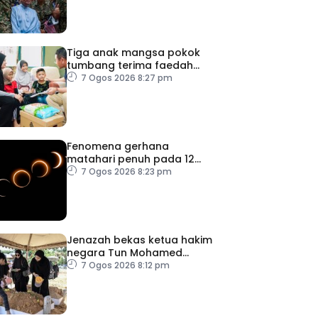
Tiga anak mangsa pokok
tumbang terima faedah
LINDUNG 24 Jam
7 Ogos 2026 8:27 pm
Fenomena gerhana
matahari penuh pada 12
Ogos
7 Ogos 2026 8:23 pm
Jenazah bekas ketua hakim
negara Tun Mohamed
Eusoff Chin selamat
7 Ogos 2026 8:12 pm
dikebumikan