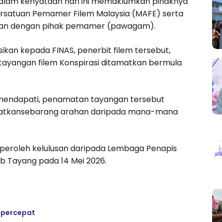
dalam kenyataan hari ini memaklumkan pihaknya
rsatuan Pemamer Filem Malaysia (MAFE) serta
usan dengan pihak pemamer (pawagam).
ikan kepada FINAS, penerbit filem tersebut,
 tayangan filem Konspirasi ditamatkan bermula
mendapati, penamatan tayangan tersebut
libatkansebarang arahan daripada mana-mana
peroleh kelulusan daripada Lembaga Penapis
ib Tayang pada 14 Mei 2026.
ipercepat