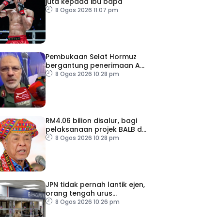
juta kepada ibu bapa
8 Ogos 2026 11:07 pm
Pembukaan Selat Hormuz
bergantung penerimaan AS
– IRGC
8 Ogos 2026 10:28 pm
RM4.06 bilion disalur, bagi
pelaksanaan projek BALB di
Sabah
8 Ogos 2026 10:28 pm
JPN tidak pernah lantik ejen,
orang tengah urus
dokumentasi
8 Ogos 2026 10:26 pm