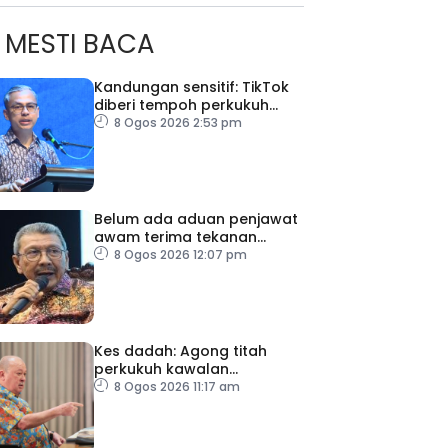
MESTI BACA
Kandungan sensitif: TikTok
diberi tempoh perkukuh
sistem moderasi
8 Ogos 2026 2:53 pm
Belum ada aduan penjawat
awam terima tekanan
daripada ahli politik
8 Ogos 2026 12:07 pm
Kes dadah: Agong titah
perkukuh kawalan
lapangan terbang, pintu
8 Ogos 2026 11:17 am
masuk negara