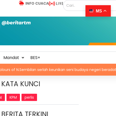
INFO CUACA
MS
Mandat
BES+
Sembilan serlah keunikan seni budaya negeri beradat
Str
KATA KUNCI
AI
KPM
perlis
BERITA TERKINI