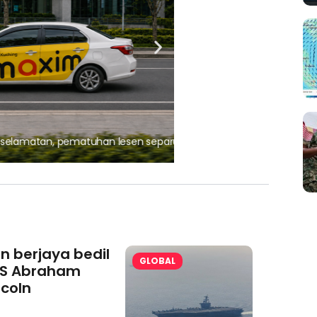
, pematuhan lesen separuh
Ajinomoto (Malaysia) Berh
aminoVITAL® Bersama Pemp
an berjaya bedil
GLOBAL
S Abraham
ncoln