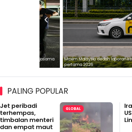
lalui Kerjasama
Maxim Malaysia dedah laporan keselamatan
pertama 2026
PALING POPULAR
Jet peribadi
Ir
GLOBAL
terhempas,
US
timbalan menteri
Li
dan empat maut