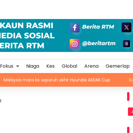
Fokus
Niaga
Kes
Global
Arena
Gemerlap
ara ke separuh akhir Hyundai ASEAN Cup
Colours of N.
I