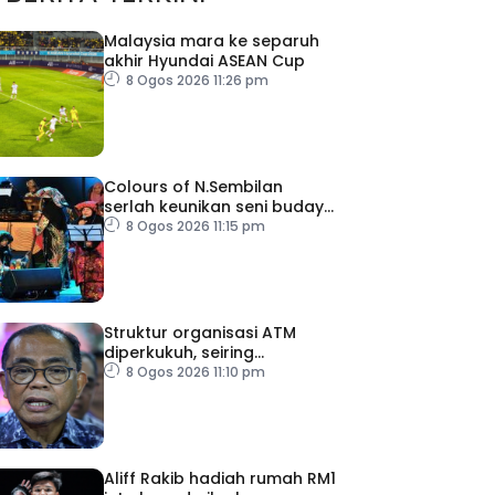
Malaysia mara ke separuh
akhir Hyundai ASEAN Cup
8 Ogos 2026 11:26 pm
Colours of N.Sembilan
serlah keunikan seni budaya
negeri beradat
8 Ogos 2026 11:15 pm
Struktur organisasi ATM
diperkukuh, seiring
pemodenan aset
8 Ogos 2026 11:10 pm
pertahanan
Aliff Rakib hadiah rumah RM1