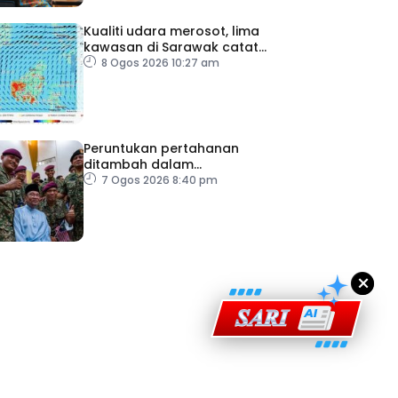
Kualiti udara merosot, lima
kawasan di Sarawak catat
IPU tidak sihat
8 Ogos 2026 10:27 am
Peruntukan pertahanan
ditambah dalam
ad Perkasa SCORE Marathon 2026 Melalui Kerjasama
Belanjawan 2027
7 Ogos 2026 8:40 pm
engaruh Larian Antarabangsa
×