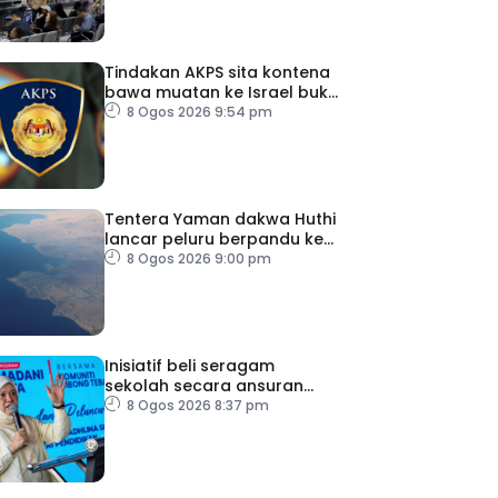
Tindakan AKPS sita kontena
bawa muatan ke Israel bukti
ketegasan Malaysia
8 Ogos 2026 9:54 pm
Tentera Yaman dakwa Huthi
lancar peluru berpandu ke
arah Laut Merah
8 Ogos 2026 9:00 pm
Inisiatif beli seragam
sekolah secara ansuran
ringankan beban ibu bapa
8 Ogos 2026 8:37 pm