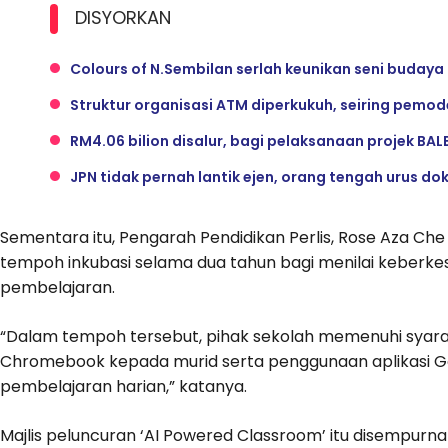
DISYORKAN
Colours of N.Sembilan serlah keunikan seni budaya
Struktur organisasi ATM diperkukuh, seiring pemo
RM4.06 bilion disalur, bagi pelaksanaan projek BAL
JPN tidak pernah lantik ejen, orang tengah urus d
Sementara itu, Pengarah Pendidikan Perlis, Rose Aza Che
tempoh inkubasi selama dua tahun bagi menilai keber
pembelajaran.
“Dalam tempoh tersebut, pihak sekolah memenuhi syara
Chromebook kepada murid serta penggunaan aplikasi G
pembelajaran harian,” katanya.
Majlis peluncuran ‘AI Powered Classroom’ itu disempurna