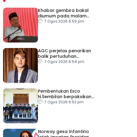
Khabar gembira bakal
diumum pada malam
ambang merdeka
7 Ogos 2026 6:59 pm
AGC perjelas penarikan
balik pertuduhan
terhadap Nicky Liow
7 Ogos 2026 6:54 pm
Pembentukan Exco
N.Sembilan berpaksikan
cekap, integriti dan kerja
7 Ogos 2026 6:52 pm
berpasukan – MB
Norway gesa Infantino
letak jawatan Presiden