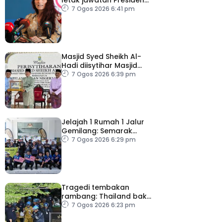
FIFA
7 Ogos 2026 6:41 pm
Masjid Syed Sheikh Al-
Hadi diisytihar Masjid
Pelancongan Negeri
7 Ogos 2026 6:39 pm
P.Pinang
Jelajah 1 Rumah 1 Jalur
Gemilang: Semarak
semangat patriotisme
7 Ogos 2026 6:29 pm
rakyat
Tragedi tembakan
rambang: Thailand bakal
umum pelan tindakan
7 Ogos 2026 6:23 pm
kesihatan mental