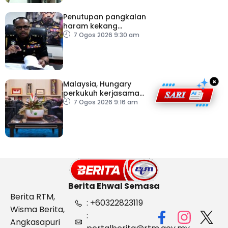
Penutupan pangkalan
haram kekang
penyeludupan di
7 Ogos 2026 9:30 am
Kelantan
×
Malaysia, Hungary
perkukuh kerjasama
sektor pertanian
7 Ogos 2026 9:16 am
Berita Ehwal Semasa
Berita RTM,
: +60322823119
Wisma Berita,
:
Angkasapuri