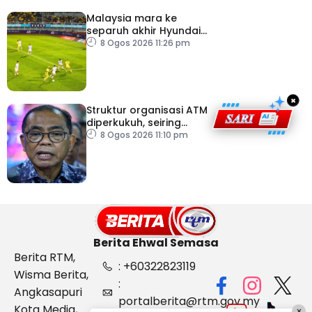
Malaysia mara ke
separuh akhir Hyundai
ASEAN Cup
8 Ogos 2026 11:26 pm
×
Struktur organisasi ATM
diperkukuh, seiring
pemodenan aset
8 Ogos 2026 11:10 pm
pertahanan
Berita Ehwal Semasa
Berita RTM,
: +60322823119
Wisma Berita,
:
Angkasapuri
portalberita@rtm.gov.my
Kota Media,
×