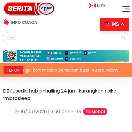
INFO CUACA
MS
baan go-kart medan persiapan buat Putera Adam
TERKINI
Brit
DBKL sedia hab p-hailing 24 jam, kurangkan risiko
‘microsleep’
16/06/2026 | 3:50 pm
Nasional