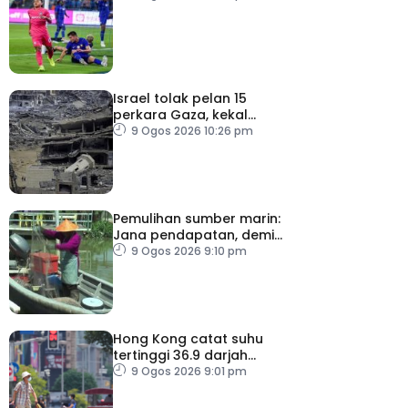
Israel tolak pelan 15
perkara Gaza, kekal
desak Hamas lucut
9 Ogos 2026 10:26 pm
senjata
Pemulihan sumber marin:
Jana pendapatan, demi
kelangsungan hidup
9 Ogos 2026 9:10 pm
golongan nelayan
Hong Kong catat suhu
tertinggi 36.9 darjah
celsius
9 Ogos 2026 9:01 pm