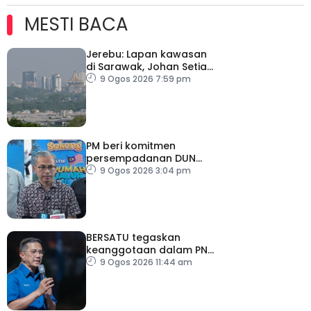
MESTI BACA
Jerebu: Lapan kawasan
di Sarawak, Johan Setia
di Selangor catat IPU
9 Ogos 2026 7:59 pm
tidak sihat
PM beri komitmen
persempadanan DUN
Sarawak, minta laporan
9 Ogos 2026 3:04 pm
SPR – Datuk Seri Fahmi
BERSATU tegaskan
keanggotaan dalam PN
masih sah
9 Ogos 2026 11:44 am