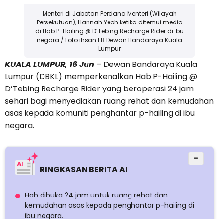
Menteri di Jabatan Perdana Menteri (Wilayah
Persekutuan), Hannah Yeoh ketika ditemui media
di Hab P-Hailing @ D’Tebing Recharge Rider di ibu
negara / Foto ihsan FB Dewan Bandaraya Kuala
Lumpur
KUALA LUMPUR, 16 Jun
– Dewan Bandaraya Kuala
Lumpur (DBKL) memperkenalkan Hab P-Hailing @
D’Tebing Recharge Rider yang beroperasi 24 jam
sehari bagi menyediakan ruang rehat dan kemudahan
asas kepada komuniti penghantar p-hailing di ibu
negara.
−
RINGKASAN BERITA AI
Hab dibuka 24 jam untuk ruang rehat dan
kemudahan asas kepada penghantar p-hailing di
ibu negara.