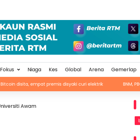
Fokus
Niaga
Kes
Global
Arena
Gemerlap
ta, empat premis disyaki curi elektrik
BNM, PBOC perbahar
Universiti Awam