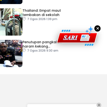
Thailand: Empat maut
tembakan di sekolah
7 Ogos 2026 1:39 pm
×
Penutupan pangkalan
haram kekang
penyeludupan di Kelantan
7 Ogos 2026 9:30 am
×