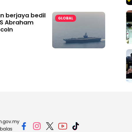
an berjaya bedil
GLOBAL
S Abraham
ncoln
m.gov.my
balas