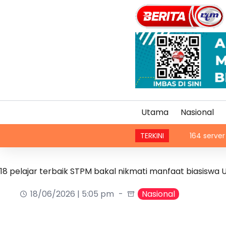
Utama
Nasional
TERKINI
164 server Bitcoin disi
18 pelajar terbaik STPM bakal nikmati manfaat biasiswa 
18/06/2026 | 5:05 pm
Nasional