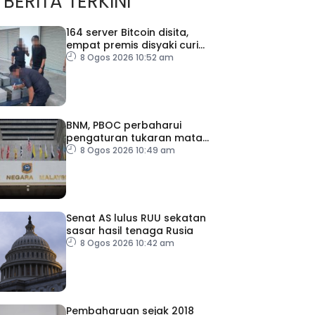
BERITA TERKINI
164 server Bitcoin disita,
empat premis disyaki curi
elektrik
8 Ogos 2026 10:52 am
BNM, PBOC perbaharui
pengaturan tukaran mata
wang hingga 2031
8 Ogos 2026 10:49 am
Senat AS lulus RUU sekatan
sasar hasil tenaga Rusia
8 Ogos 2026 10:42 am
Pembaharuan sejak 2018