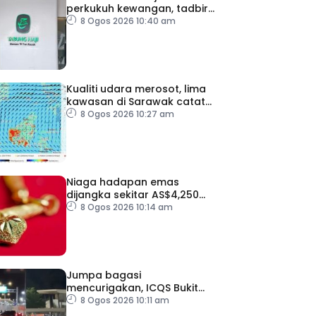
perkukuh kewangan, tadbir
urus TH – Pakar
8 Ogos 2026 10:40 am
Kualiti udara merosot, lima
kawasan di Sarawak catat
IPU tidak sihat
8 Ogos 2026 10:27 am
Niaga hadapan emas
dijangka sekitar AS$4,250
hingga AS$4,350 minggu
8 Ogos 2026 10:14 am
depan
Jumpa bagasi
mencurigakan, ICQS Bukit
Kayu Hitam ditutup dua jam
8 Ogos 2026 10:11 am