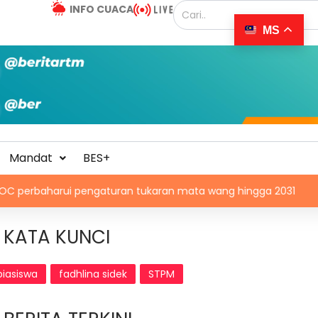
INFO CUACA
MS
Mandat
BES+
ui pengaturan tukaran mata wang hingga 2031
Senat A
KATA KUNCI
biasiswa
fadhlina sidek
STPM