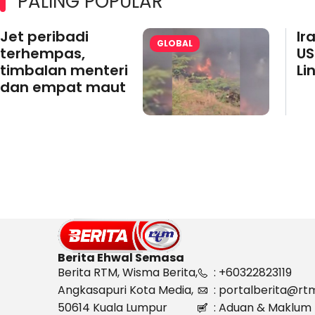
PALING POPULAR
Jet peribadi
Ir
GLOBAL
terhempas,
US
timbalan menteri
Li
dan empat maut
Berita Ehwal Semasa
Berita RTM, Wisma Berita,
: +60322823119
Angkasapuri Kota Media,
: portalberita@rt
50614 Kuala Lumpur
: Aduan & Maklum 