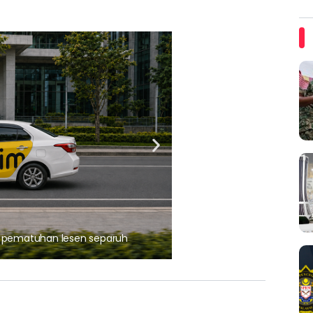
ARTIKEL TAJAAN
, pematuhan lesen separuh
Ajinomoto (Malaysia) Berh
aminoVITAL® Bersama Pemp