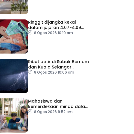
Ringgit dijangka kekal
dalam jajaran 4.07-4.09
berbanding dolar AS
8 Ogos 2026 10:10 am
minggu depan
Ribut petir di Sabak Bernam
dan Kuala Selangor
sehingga 12 tengah hari
8 Ogos 2026 10:06 am
Mahasiswa dan
kemerdekaan minda dalam
menghadapi ledakan AI
8 Ogos 2026 9:52 am