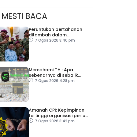
MESTI BACA
Peruntukan pertahanan
ditambah dalam
Belanjawan 2027
7 Ogos 2026 8:40 pm
Memahami TH : Apa
sebenarnya di sebalik
angka
7 Ogos 2026 4:28 pm
ad Perkasa SCORE Marathon 2026 Melalui Kerjasama
engaruh Larian Antarabangsa
Amanah CPI: Kepimpinan
tertinggi organisasi perlu
pacu reformasi radikal
7 Ogos 2026 3:42 pm