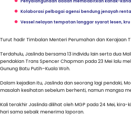
Penyalahgunaan dadah membabitkan kanak-kana
Kolaborasi pelbagai agensi bendung jenayah ren
Vessel nelayan tempatan langgar syarat lesen, kr
Turut hadir Timbalan Menteri Perumahan dan Kerajaan 
Terdahulu, Jaslinda bersama 13 individu lain serta du
pendakian Trans Spencer Chapman pada 23 Mei lalu mel
Gunung Batu Putih–Kuala Woh.
Dalam kejadian itu, Jaslinda dan seorang lagi pendaki, 
masalah kesihatan sebelum berhenti, namun mangsa me
Kali terakhir Jaslinda dilihat oleh MGP pada 24 Mei, kira
hari sama sebaik menerima laporan.