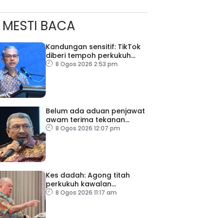
MESTI BACA
Kandungan sensitif: TikTok
diberi tempoh perkukuh
sistem moderasi
8 Ogos 2026 2:53 pm
Belum ada aduan penjawat
awam terima tekanan
daripada ahli politik
8 Ogos 2026 12:07 pm
Kes dadah: Agong titah
perkukuh kawalan
lapangan terbang, pintu
8 Ogos 2026 11:17 am
masuk negara