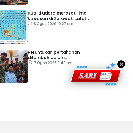
Kualiti udara merosot, lima
kawasan di Sarawak catat
IPU tidak sihat
8 Ogos 2026 10:27 am
ad Perkasa SCORE Marathon 2026 Melalui Kerjasama
engaruh Larian Antarabangsa
Peruntukan pertahanan
ditambah dalam
×
Belanjawan 2027
7 Ogos 2026 8:40 pm