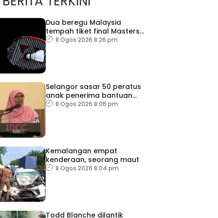
BERITA TERKINI
Dua beregu Malaysia
tempah tiket final Masters
Korea
8 Ogos 2026 8:26 pm
Selangor sasar 50 peratus
anak penerima bantuan
JKM dapat peluang kerjaya
8 Ogos 2026 8:06 pm
Kemalangan empat
kenderaan, seorang maut
8 Ogos 2026 8:04 pm
Todd Blanche dilantik