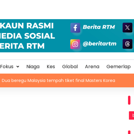
Fokus
Niaga
Kes
Global
Arena
Gemerlap
 Malaysia tempah tiket final Masters Korea
Selangor s