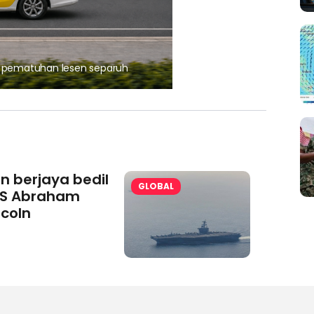
, pematuhan lesen separuh
Ajinomoto (Malaysia) Berh
aminoVITAL® Bersama Pemp
an berjaya bedil
GLOBAL
S Abraham
ncoln