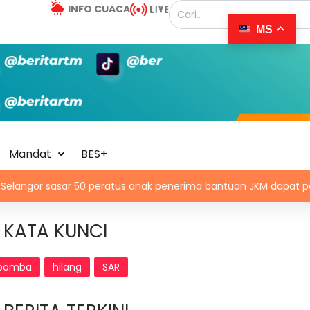
INFO CUACA
MS
Mandat
BES+
asar 50 peratus anak penerima bantuan JKM dapat peluang kerj
KATA KUNCI
bomba
hilang
SAR