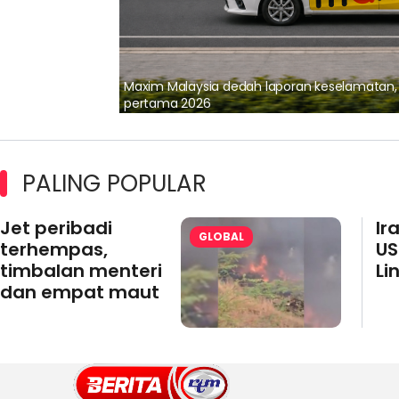
lalui Kerjasama
Maxim Malaysia dedah laporan keselamatan
pertama 2026
PALING POPULAR
Jet peribadi
Ir
GLOBAL
terhempas,
US
timbalan menteri
Li
dan empat maut