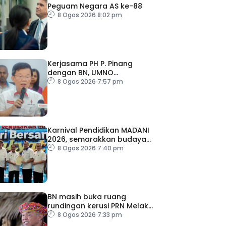
Peguam Negara AS ke-88
8 Ogos 2026 8:02 pm
Kerjasama PH P. Pinang
dengan BN, UMNO
diteruskan
8 Ogos 2026 7:57 pm
Karnival Pendidikan MADANI
2026, semarakkan budaya
pembelajaran sepanjang
8 Ogos 2026 7:40 pm
hayat
BN masih buka ruang
rundingan kerusi PRN Melaka
– Ahmad Zahid
8 Ogos 2026 7:33 pm