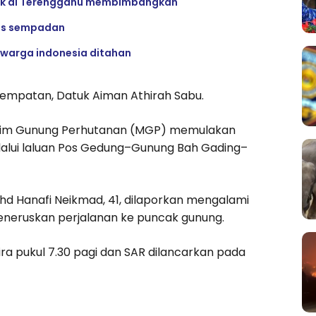
k di Terengganu membimbangkan
tas sempadan
u warga indonesia ditahan
Tempatan, Datuk Aiman Athirah Sabu.
a Malim Gunung Perhutanan (MGP) memulakan
alui laluan Pos Gedung–Gunung Bah Gading–
Mohd Hanafi Neikmad, 41, dilaporkan mengalami
neruskan perjalanan ke puncak gunung.
-kira pukul 7.30 pagi dan SAR dilancarkan pada