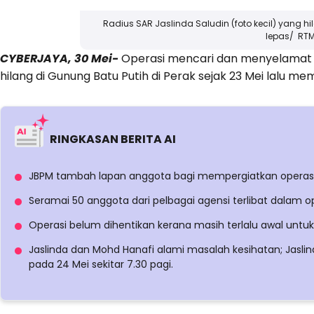
Radius SAR Jaslinda Saludin (foto kecil) yang hi
lepas/ RT
CYBERJAYA, 30 Mei-
Operasi mencari dan menyelamat (S
hilang di Gunung Batu Putih di Perak sejak 23 Mei lalu m
RINGKASAN BERITA AI
JBPM tambah lapan anggota bagi mempergiatkan operasi
Seramai 50 anggota dari pelbagai agensi terlibat dalam op
Operasi belum dihentikan kerana masih terlalu awal unt
Jaslinda dan Mohd Hanafi alami masalah kesihatan; Jaslin
pada 24 Mei sekitar 7.30 pagi.