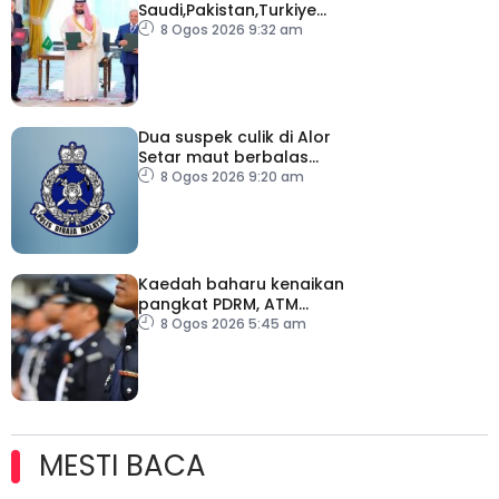
Saudi,Pakistan,Turkiye
meterai perjanjian
8 Ogos 2026 9:32 am
pertahanan bersama
Dua suspek culik di Alor
Setar maut berbalas
tembakan
8 Ogos 2026 9:20 am
Kaedah baharu kenaikan
pangkat PDRM, ATM
tingkat profesionalisme,
8 Ogos 2026 5:45 am
perkukuh integriti
MESTI BACA