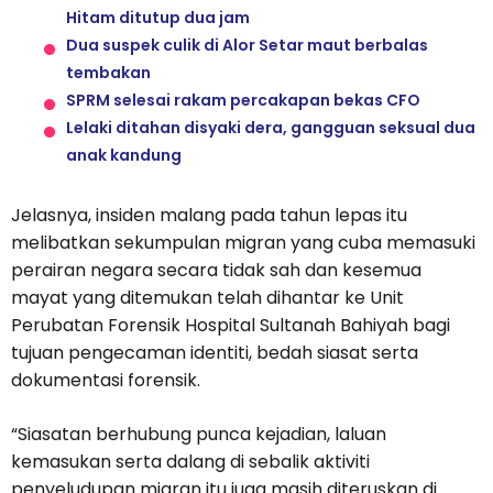
Hitam ditutup dua jam
Dua suspek culik di Alor Setar maut berbalas
tembakan
SPRM selesai rakam percakapan bekas CFO
Lelaki ditahan disyaki dera, gangguan seksual dua
anak kandung
Jelasnya, insiden malang pada tahun lepas itu
melibatkan sekumpulan migran yang cuba memasuki
perairan negara secara tidak sah dan kesemua
mayat yang ditemukan telah dihantar ke Unit
Perubatan Forensik Hospital Sultanah Bahiyah bagi
tujuan pengecaman identiti, bedah siasat serta
dokumentasi forensik.
“Siasatan berhubung punca kejadian, laluan
kemasukan serta dalang di sebalik aktiviti
penyeludupan migran itu juga masih diteruskan di