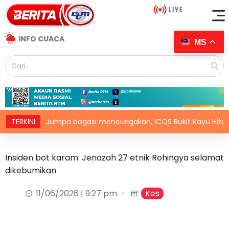
INFO CUACA
MS
TERKINI
Jumpa bagasi mencurigakan, ICQS Bukit Kayu Hitam ditutu
Insiden bot karam: Jenazah 27 etnik Rohingya selamat
dikebumikan
11/06/2026 | 9:27 pm
Kes