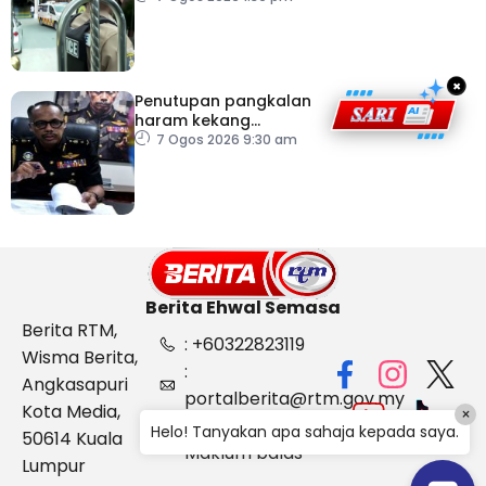
×
Penutupan pangkalan
haram kekang
penyeludupan di
7 Ogos 2026 9:30 am
Kelantan
Berita Ehwal Semasa
Berita RTM,
: +60322823119
Wisma Berita,
:
Angkasapuri
portalberita@rtm.gov.my
Kota Media,
×
: Aduan &
Helo! Tanyakan apa sahaja kepada saya.
50614 Kuala
Maklum balas
Lumpur