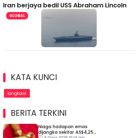
Iran berjaya bedil USS Abraham Lincoln
GLOBAL
KATA KUNCI
langkawi
BERITA TERKINI
Niaga hadapan emas
dijangka sekitar AS$4,250
hingga AS$4,350 minggu
8 Ogos 2026 10:14 am