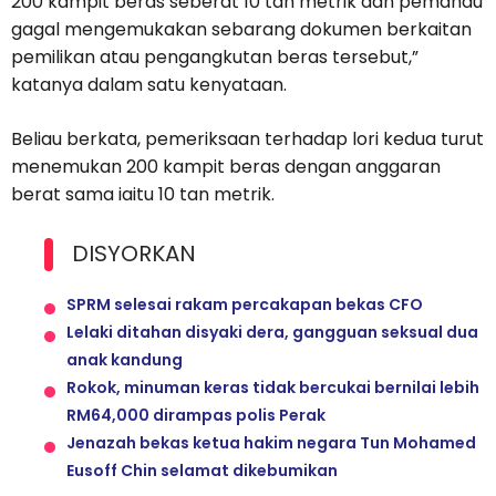
200 kampit beras seberat 10 tan metrik dan pemandu
gagal mengemukakan sebarang dokumen berkaitan
pemilikan atau pengangkutan beras tersebut,”
katanya dalam satu kenyataan.
Beliau berkata, pemeriksaan terhadap lori kedua turut
menemukan 200 kampit beras dengan anggaran
berat sama iaitu 10 tan metrik.
DISYORKAN
SPRM selesai rakam percakapan bekas CFO
Lelaki ditahan disyaki dera, gangguan seksual dua
anak kandung
Rokok, minuman keras tidak bercukai bernilai lebih
RM64,000 dirampas polis Perak
Jenazah bekas ketua hakim negara Tun Mohamed
Eusoff Chin selamat dikebumikan