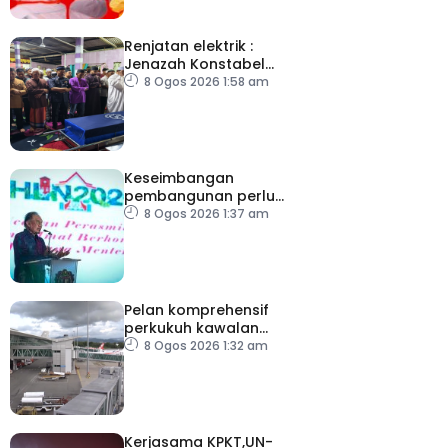
Renjatan elektrik :
Jenazah Konstabel
Muhammad Raimi
8 Ogos 2026 1:58 am
selamat dikebumikan
Keseimbangan
pembangunan perlu
ambil kira lokasi tumpuan
8 Ogos 2026 1:37 am
Pelan komprehensif
perkukuh kawalan
keselamatan di semua
8 Ogos 2026 1:32 am
lapangan terbang
Kerjasama KPKT,UN-