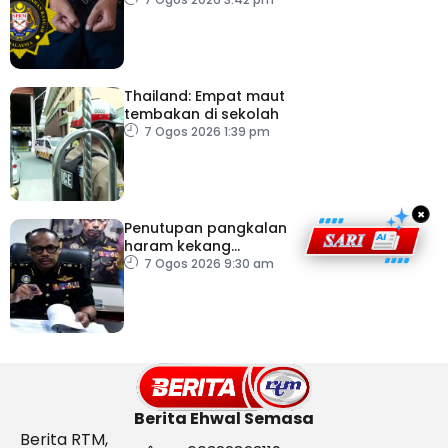
pacu reformasi radikal
Thailand: Empat maut
tembakan di sekolah
7 Ogos 2026 1:39 pm
×
Penutupan pangkalan
haram kekang
penyeludupan di
7 Ogos 2026 9:30 am
Kelantan
Berita Ehwal Semasa
Berita RTM,