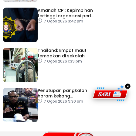
Amanah CPI: Kepimpinan
tertinggi organisasi perlu
pacu reformasi radikal
7 Ogos 2026 3:42 pm
Thailand: Empat maut
tembakan di sekolah
7 Ogos 2026 1:39 pm
×
Penutupan pangkalan
haram kekang
penyeludupan di
7 Ogos 2026 9:30 am
Kelantan