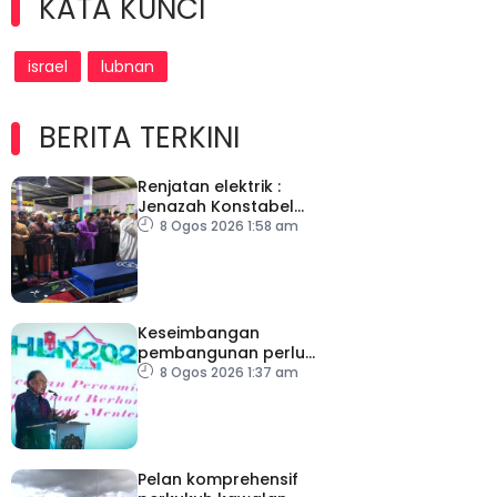
KATA KUNCI
israel
lubnan
BERITA TERKINI
Renjatan elektrik :
Jenazah Konstabel
Muhammad Raimi
8 Ogos 2026 1:58 am
selamat dikebumikan
Keseimbangan
pembangunan perlu
ambil kira lokasi tumpuan
8 Ogos 2026 1:37 am
Pelan komprehensif