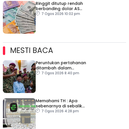
Ringgit ditutup rendah
berbanding dolar AS
menjelang pengumuman
7 Ogos 2026 10:02 pm
data pasaran buruh AS
MESTI BACA
Peruntukan pertahanan
ditambah dalam
Belanjawan 2027
7 Ogos 2026 8:40 pm
Memahami TH : Apa
sebenarnya di sebalik
angka
7 Ogos 2026 4:28 pm