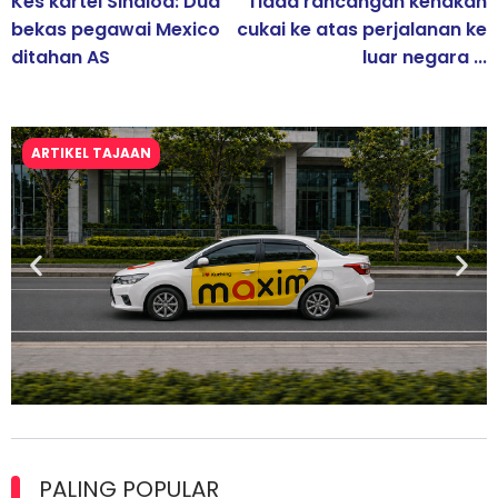
Kes kartel Sinaloa: Dua
Tiada rancangan kenakan
bekas pegawai Mexico
cukai ke atas perjalanan ke
ditahan AS
luar negara ...
ARTIKEL TAJAAN
Maxim Malaysia dedah laporan keselamatan, pematuhan
lesen separuh pertama 2026
PALING POPULAR