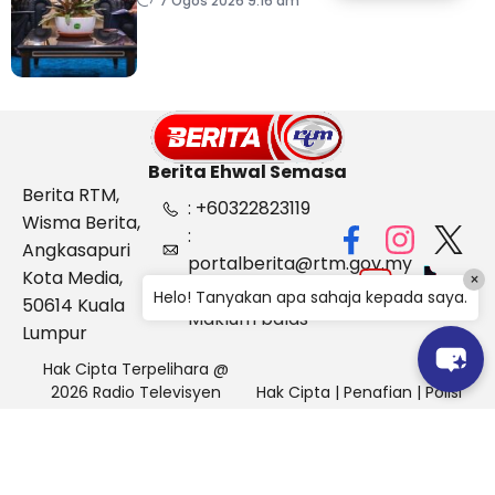
sektor pertanian
7 Ogos 2026 9:16 am
Berita Ehwal Semasa
Berita RTM,
: +60322823119
Wisma Berita,
:
Angkasapuri
portalberita@rtm.gov.my
Kota Media,
×
: Aduan &
Helo! Tanyakan apa sahaja kepada saya.
50614 Kuala
Maklum balas
Lumpur
Hak Cipta Terpelihara @
2026 Radio Televisyen
Hak Cipta
|
Penafian
|
Polisi
Malaysia, Berita Ehwal
Keselamatan
Semasa (BES)