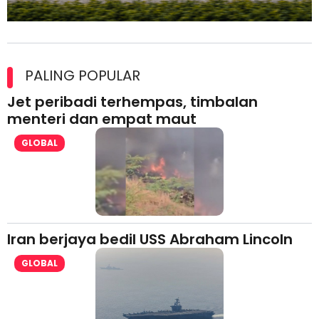
Maxim Malaysia dedah laporan keselamatan, pematuhan
lesen separuh pertama 2026
PALING POPULAR
Jet peribadi terhempas, timbalan
menteri dan empat maut
GLOBAL
Iran berjaya bedil USS Abraham Lincoln
GLOBAL