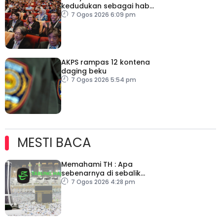
kedudukan sebagai hab
acara perniagaan
7 Ogos 2026 6:09 pm
antarabangsa
AKPS rampas 12 kontena
daging beku
7 Ogos 2026 5:54 pm
MESTI BACA
Memahami TH : Apa
sebenarnya di sebalik
angka
7 Ogos 2026 4:28 pm