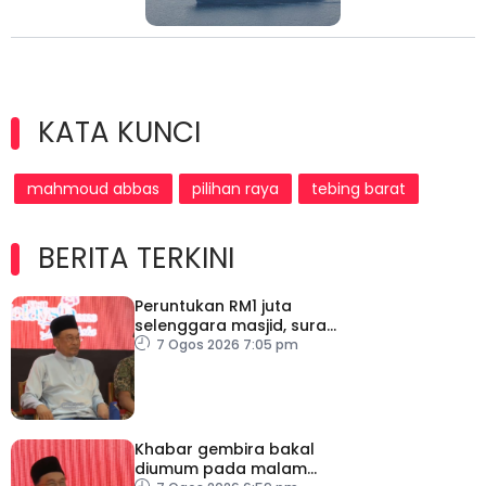
KATA KUNCI
mahmoud abbas
pilihan raya
tebing barat
BERITA TERKINI
Peruntukan RM1 juta
selenggara masjid, surau
kem ATM Melaka
7 Ogos 2026 7:05 pm
Khabar gembira bakal
diumum pada malam