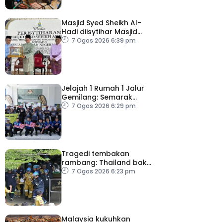
Masjid Syed Sheikh Al-
Hadi diisytihar Masjid
Pelancongan Negeri
7 Ogos 2026 6:39 pm
P.Pinang
Jelajah 1 Rumah 1 Jalur
Gemilang: Semarak
semangat patriotisme
7 Ogos 2026 6:29 pm
rakyat
Tragedi tembakan
rambang: Thailand bakal
umum pelan tindakan
7 Ogos 2026 6:23 pm
kesihatan mental
Malaysia kukuhkan