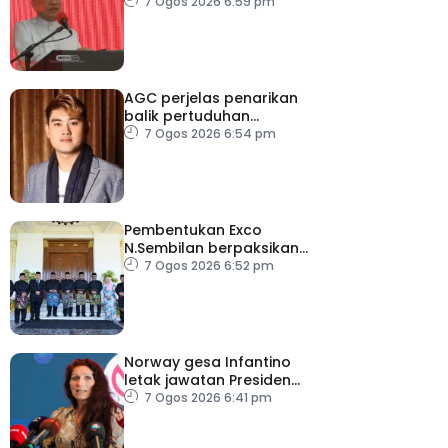
ambang merdeka
7 Ogos 2026 6:59 pm
AGC perjelas penarikan
balik pertuduhan
terhadap Nicky Liow
7 Ogos 2026 6:54 pm
Pembentukan Exco
N.Sembilan berpaksikan
cekap, integriti dan kerja
7 Ogos 2026 6:52 pm
berpasukan – MB
Norway gesa Infantino
letak jawatan Presiden
FIFA
7 Ogos 2026 6:41 pm