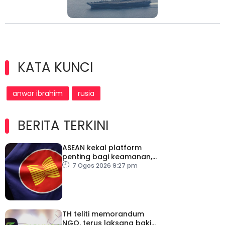
KATA KUNCI
anwar ibrahim
rusia
BERITA TERKINI
ASEAN kekal platform
penting bagi keamanan,
kestabilan serantau –
7 Ogos 2026 9:27 pm
Menteri Luar Kemboja
TH teliti memorandum
NGO, terus laksana baki