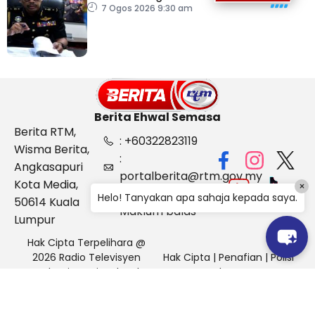
penyeludupan di
7 Ogos 2026 9:30 am
Kelantan
Berita Ehwal Semasa
Berita RTM,
: +60322823119
Wisma Berita,
:
Angkasapuri
portalberita@rtm.gov.my
Kota Media,
×
: Aduan &
Helo! Tanyakan apa sahaja kepada saya.
50614 Kuala
Maklum balas
Lumpur
Hak Cipta Terpelihara @
2026 Radio Televisyen
Hak Cipta
|
Penafian
|
Polisi
Malaysia, Berita Ehwal
Keselamatan
Semasa (BES)