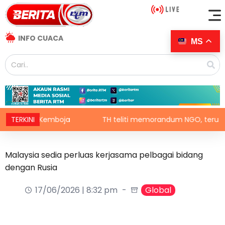
INFO CUACA
MS
Luar Kemboja
TERKINI
TH teliti memorandum NGO, terus laksana b
Malaysia sedia perluas kerjasama pelbagai bidang
dengan Rusia
17/06/2026 | 8:32 pm
Global