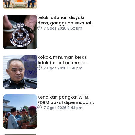
Lelaki ditahan disyaki
dera, gangguan seksual
dua anak kandung
7 Ogos 2026 8:52 pm
Rokok, minuman keras
tidak bercukai bernilai
lebih RM64,000 dirampas
7 Ogos 2026 8:50 pm
polis Perak
Kenaikan pangkat ATM,
PDRM bakal dipermudah,
dipercepat
7 Ogos 2026 8:43 pm