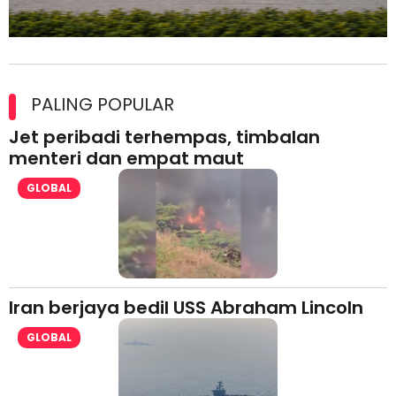
Maxim Malaysia dedah laporan keselamatan, pematuhan
lesen separuh pertama 2026
PALING POPULAR
Jet peribadi terhempas, timbalan
menteri dan empat maut
GLOBAL
Iran berjaya bedil USS Abraham Lincoln
GLOBAL