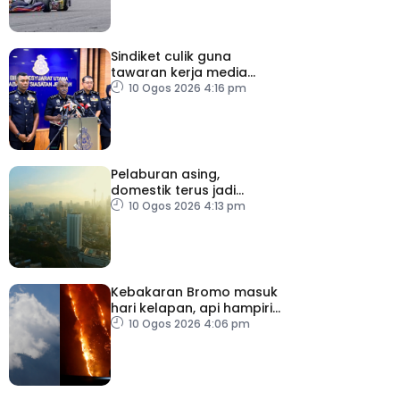
Sindiket culik guna
tawaran kerja media
sosial tumpas – Polis
10 Ogos 2026 4:16 pm
Pelaburan asing,
domestik terus jadi
pemangkin pertumbuhan
10 Ogos 2026 4:13 pm
ekonomi Malaysia
Kebakaran Bromo masuk
hari kelapan, api hampiri
penempatan penduduk
10 Ogos 2026 4:06 pm