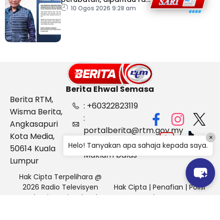
dua hari
10 Ogos 2026 9:28 am
Berita Ehwal Semasa
Berita RTM,
: +60322823119
Wisma Berita,
:
Angkasapuri
portalberita@rtm.gov.my
Kota Media,
×
: Aduan &
Helo! Tanyakan apa sahaja kepada saya.
50614 Kuala
Maklum balas
Lumpur
Hak Cipta Terpelihara @
2026 Radio Televisyen
Hak Cipta
|
Penafian
|
Polisi
Malaysia, Berita Ehwal
Keselamatan
Semasa (BES)