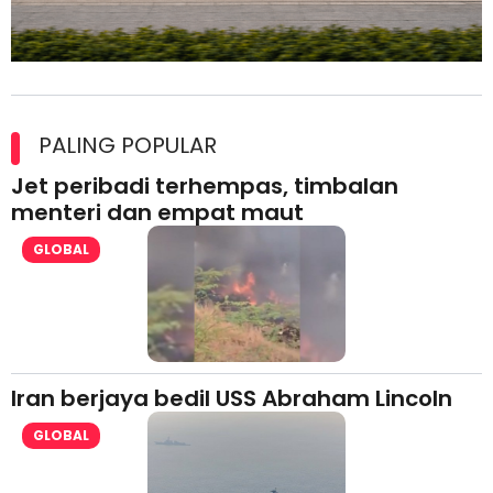
Maxim Malaysia dedah laporan keselamatan, pematuhan
lesen separuh pertama 2026
PALING POPULAR
Jet peribadi terhempas, timbalan
menteri dan empat maut
GLOBAL
Iran berjaya bedil USS Abraham Lincoln
GLOBAL