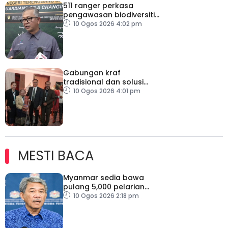
511 ranger perkasa
pengawasan biodiversiti
Terengganu
10 Ogos 2026 4:02 pm
Gabungan kraf
tradisional dan solusi
digital buka pasaran
10 Ogos 2026 4:01 pm
baharu artisan tempatan
MESTI BACA
Myanmar sedia bawa
pulang 5,000 pelarian
guna kapal
10 Ogos 2026 2:18 pm