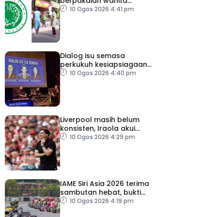
berpakaian wanita
sempena Hari
10 Ogos 2026 4:41 pm
Kemerdekaan
Dialog isu semasa
perkukuh kesiapsiagaan,
penyelarasan warga RTM
10 Ogos 2026 4:40 pm
Liverpool masih belum
konsisten, Iraola akui
masih banyak perlu
10 Ogos 2026 4:29 pm
diperbaiki
IAME Siri Asia 2026 terima
sambutan hebat, bukti
Malaysia bertaraf dunia
10 Ogos 2026 4:19 pm